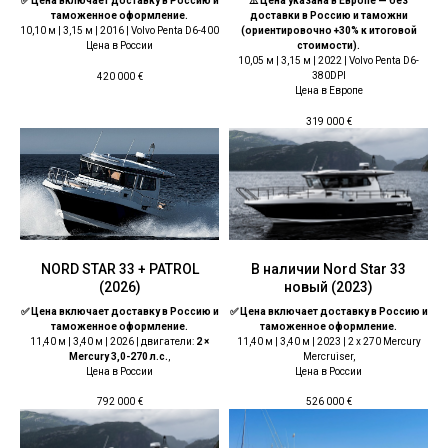
✅ Цена включает доставку в Россию и
⚠️ Цена указана в Европе — без
таможенное оформление.
доставки в Россию и таможни
10,10 м | 3,15 м | 2016 | Volvo Penta D6-400
(ориентировочно +30% к итоговой
Цена в России
стоимости).
10,05 м | 3,15 м | 2022 | Volvo Penta D6-
380DPI
420 000
€
Цена в Европе
319 000
€
NORD STAR 33 + PATROL
В наличии Nord Star 33
(2026)
новый (2023)
✅ Цена включает доставку в Россию и
✅ Цена включает доставку в Россию и
таможенное оформление.
таможенное оформление.
11,40 м | 3,40 м | 2026 | двигатели:
2 ×
11,40 м | 3,40 м | 2023 | 2 x 270 Mercury
Mercury 3,0-270 л.с.
,
Mercruiser,
Цена в России
Цена в России
792 000
€
526 000
€