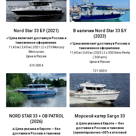
Nord Star 33 БУ (2021)
В наличии Nord Star 33 БУ
(2023)
✅ Цена включает доставку в Россию и
таможенное оформление.
✅ Цена включает доставку в Россию и
11,40 м | 3,40 м | 2021 | 2 x 270 Mercury
таможенное оформление.
Mercruiser,
11,40 м | 3,40 м | 2023 | 2 x 300 Volvo Penta
Цена в России
( 300 мтч)
Цена в России
615 000
€
721 000
€
NORD STAR 33 + ОВ PATROL
Морской катер Sargo 33
(2026)
⚠️ Цена указана в Европе — без
доставки в Россию и таможни
⚠️ Цена указана в Европе — без
(ориентировочно +30% к итоговой
доставки в Россию и таможни