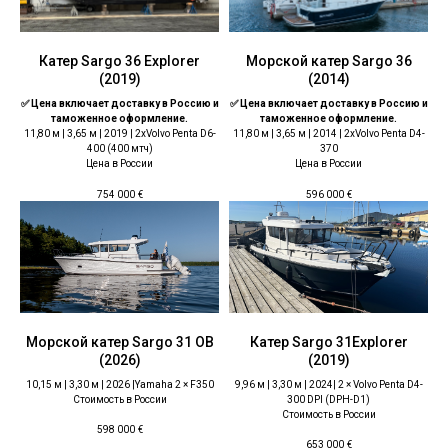
Катер Sargo 36 Explorer
Морской катер Sargo 36
(2019)
(2014)
✅ Цена включает доставку в Россию и
✅ Цена включает доставку в Россию и
таможенное оформление.
таможенное оформление.
11,80 м | 3,65 м | 2019 | 2хVolvo Penta D6-
11,80 м | 3,65 м | 2014 | 2хVolvo Penta D4-
400 (400 мтч)
370
Цена в России
Цена в России
754 000
€
596 000
€
Морской катер Sargo 31 ОВ
Катер Sargo 31Explorer
(2026)
(2019)
10,15 м | 3,30 м | 2026 |Yamaha 2 × F350
9,96 м | 3,30 м | 2024| 2 × Volvo Penta D4-
Стоимость в России
300 DPI (DPH-D1)
Стоимость в России
598 000
€
653 000
€