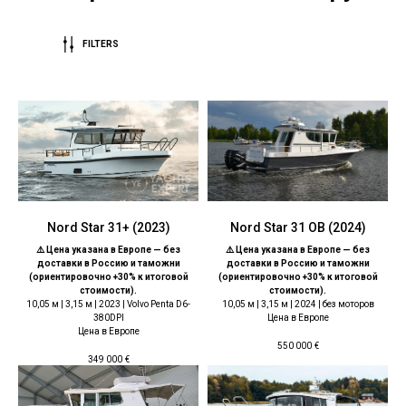
FILTERS
Nord Star 31+ (2023)
Nord Star 31 OB (2024)
⚠️ Цена указана в Европе — без
⚠️ Цена указана в Европе — без
доставки в Россию и таможни
доставки в Россию и таможни
(ориентировочно +30% к итоговой
(ориентировочно +30% к итоговой
стоимости).
стоимости).
10,05 м | 3,15 м | 2023 | Volvo Penta D6-
10,05 м | 3,15 м | 2024 | без моторов
380DPI
Цена в Европе
Цена в Европе
550 000
€
349 000
€