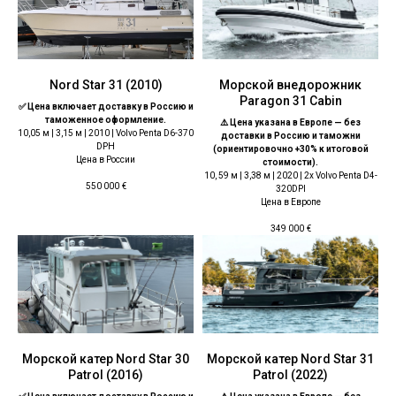
Nord Star 31 (2010)
Морской внедорожник
Paragon 31 Cabin
✅ Цена включает доставку в Россию и
таможенное оформление.
⚠️ Цена указана в Европе — без
10,05 м | 3,15 м | 2010 | Volvo Penta D6-370
доставки в Россию и таможни
DPH
(ориентировочно +30% к итоговой
Цена в России
стоимости).
10, 59 м | 3,38 м | 2020 | 2x Volvo Penta D4-
550 000
€
320DPI
Цена в Европе
349 000
€
Морской катер Nord Star 30
Морской катер Nord Star 31
Patrol (2016)
Patrol (2022)