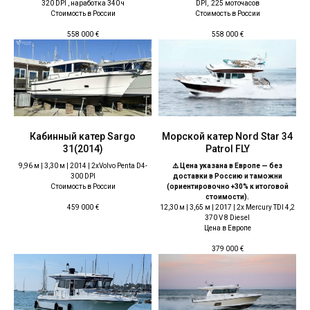
320 DPI , наработка 340 ч
DPI, 225 моточасов
Стоимость в России
Стоимость в России
558 000
€
558 000
€
Кабинный катер Sargo
Морской катер Nord Star 34
31(2014)
Patrol FLY
9,96 м | 3,30 м | 2014 | 2хVolvo Penta D4-
⚠️ Цена указана в Европе — без
300 DPI
доставки в Россию и таможни
Стоимость в России
(ориентировочно +30% к итоговой
стоимости).
12,30 м | 3,65 м | 2017 | 2x Mercury TDI 4,2
459 000
€
370 V 8 Diesel
Цена в Европе
379 000
€