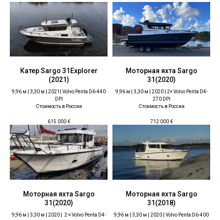
Катер Sargo 31Explorer
Моторная яхта Sargo
(2021)
31(2020)
9,96 м | 3,30 м | 2021| Volvo Penta D6-440
9,96 м | 3,30 м | 2020 | 2× Volvo Penta D4-
DPI
270 DPI
Стоимость в России
Стоимость в России
615 000
€
712 000
€
Моторная яхта Sargo
Моторная яхта Sargo
31(2020)
31(2018)
9,96 м | 3,30 м | 2020 | 2 × Volvo Penta D4-
9,96 м | 3,30 м | 2020 | Volvo Penta D6-400