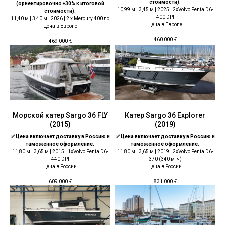
стоимости).
(ориентировочно +30% к итоговой
10,99 м | 3,45 м | 2025 | 2хVolvo Penta D6-
стоимости).
400 DPI
11,40 м | 3,40 м | 2026 | 2 x Mercury 400 лс
Цена в Европе
Цена в Европе
460 000
€
469 000
€
Морской катер Sargo 36 FLY
Катер Sargo 36 Explorer
(2015)
(2019)
✅ Цена включает доставку в Россию и
✅ Цена включает доставку в Россию и
таможенное оформление.
таможенное оформление.
11,80 м | 3,65 м | 2015 | 1хVolvo Penta D6-
11,80 м | 3,65 м | 2019 | 2хVolvo Penta D6-
440 DPI
370 (340 мтч)
Цена в России
Цена в России
609 000
€
831 000
€