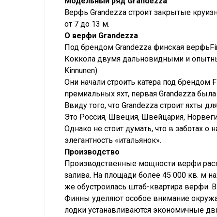
Модельный ряд Grandezza
Верфь Grandezza строит закрытые круиз
от 7 до 13 м.
О верфи Grandezza
Под брендом Grandezza финская верфьFin
Коккола двумя дальновидными и опытным
Kinnunen).
Они начали строить катера под брендом 
премиальных яхт, первая Grandezza была
Ввиду того, что Grandezza строит яхты д
Это Россия, Швеция, Швейцария, Норвегия
Однако не стоит думать, что в заботах о
элегантность «итальянок».
Производство
Производственные мощности верфи расп
залива. На площади более 45 000 кв. м 
же обустроилась штаб-квартира верфи. В
Финны уделяют особое внимание окружа
лодки устанавливаются экономичные дв