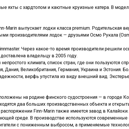
ные яхты с хардтопом и каютные круизные катера. В моде
n-Marin выпускает лодки класса premium. Родительская ве
и производителями лодок — друзьями Осмо Рукала (Osmo
Finnmaster. Через какое-то время производители решили о
 доставлена владельцу в 2005 году.
ля непростого климата, список стран, где они пользуются 
, Дания, Великобритания, Германия, Украина и Эстония. Бо
 надежности, верфь упустила из виду внешний вид. Экстер
оложены на родине финского судостроения — в городе Ко
находятся два больших производственных объекта и открыт
 распоряжении Finn-Marin также имеется завод в Калайоки.
ющей среде. В производстве используются современные б
игатели с пониженным выбросом, а применяемые техноло