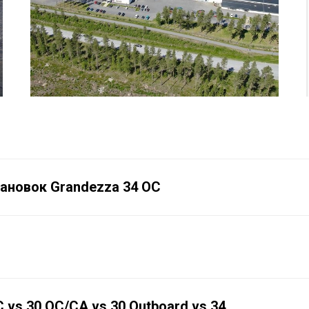
ановок Grandezza 34 OC
 vs 30 OC/CA vs 30 Outboard vs 34