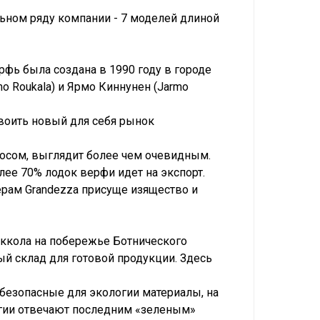
льном ряду компании - 7 моделей длиной
рфь была создана в 1990 году в городе
 Roukala) и Ярмо Киннунен (Jarmo
своить новый для себя рынок
спросом, выглядит более чем очевидным.
лее 70% лодок верфи идет на экспорт.
ьерам Grandezza присуще изящество и
ккола на побережье Ботнического
ый склад для готовой продукции. Здесь
езопасные для экологии материалы, на
гии отвечают последним «зеленым»