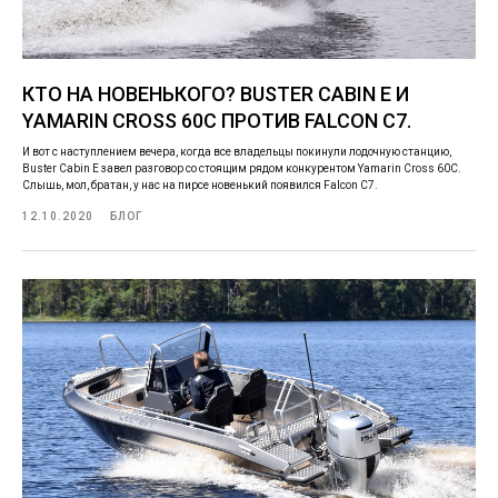
КТО НА НОВЕНЬКОГО? BUSTER CABIN E И
YAMARIN CROSS 60C ПРОТИВ FALCON C7.
И вот с наступлением вечера, когда все владельцы покинули лодочную станцию,
Buster Cabin E завел разговор со стоящим рядом конкурентом Yamarin Cross 60C.
Слышь, мол, братан, у нас на пирсе новенький появился Falcon C7.
12.10.2020
БЛОГ