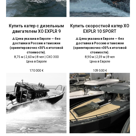
Купить катер с дизельным
Купить скоростной катер XO
двигателем XO EXPLR 9
EXPLR 10 SPORT
⚠️ Цена указана в Европе — без
⚠️ Цена указана в Европе — без
доставки в Россию и таможни
доставки в Россию и таможни
(ориентировочно +30% к итоговой
(ориентировочно +30% к итоговой
стоимости).
стоимости).
8,75 м | 2,60 м | 8 чел | CXO 300
8,90 м | 2,59 м | 8 чел
Цена в Европе
Цена в Европе
170 000
€
109 500
€