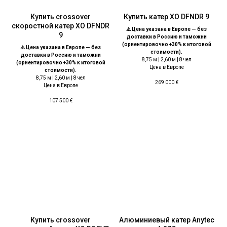
Купить crossover
Купить катер ХО DFNDR 9
скоростной катер ХО DFNDR
⚠️ Цена указана в Европе — без
9
доставки в Россию и таможни
(ориентировочно +30% к итоговой
⚠️ Цена указана в Европе — без
стоимости).
доставки в Россию и таможни
8,75 м | 2,60 м | 8 чел
(ориентировочно +30% к итоговой
Цена в Европе
стоимости).
8,75 м | 2,60 м | 8 чел
269 000
€
Цена в Европе
107 500
€
Купить crossover
Алюминиевый катер Anytec