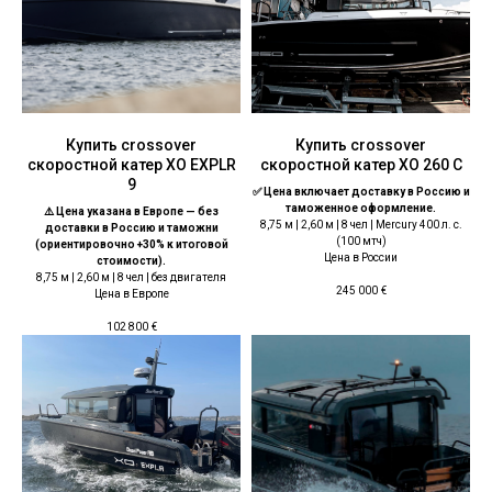
Купить crossover
Купить crossover
скоростной катер XO EXPLR
скоростной катер XO 260 С
9
✅ Цена включает доставку в Россию и
таможенное оформление.
⚠️ Цена указана в Европе — без
8,75 м | 2,60 м | 8 чел | Mercury 400 л. с.
доставки в Россию и таможни
(100 мтч)
(ориентировочно +30% к итоговой
Цена в России
стоимости).
8,75 м | 2,60 м | 8 чел | без двигателя
245 000
€
Цена в Европе
102 800
€