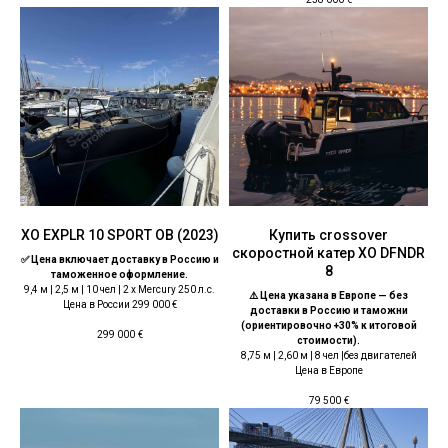
ХО EXPLR 10 SPORT OB (2023)
Купить crossover
скоростной катер ХО DFNDR
✅ Цена включает доставку в Россию и
8
таможенное оформление.
9,4 м | 2,5 м | 10 чел | 2 x Mercury 250 л.с.
⚠️ Цена указана в Европе — без
Цена в России 299 000 €
доставки в Россию и таможни
(ориентировочно +30% к итоговой
299 000
€
стоимости).
8,75 м | 2,60 м | 8 чел |без двигателей
Цена в Европе
79 500
€