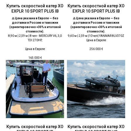
Купить скоростной катер XO
Купить скоростной катер XO
EXPLR 10 SPORT PLUS IB
EXPLR 10 SPORT PLUS IB
⚠️ Цена указана в Европе — без
⚠️ Цена указана в Европе — без
доставки в Россию и таможни
доставки в Россию и таможни
(ориентировочно +30% к итоговой
(ориентировочно +30% к итоговой
стоимости).
стоимости).
8,90 м | 2,59 м | 8 чел - MERCURY V6, 3,0
9,40 м | 2,59 м |10 чел| YANMAR 8LV370Z
TDI 270HP,
Цена в Европе
Цена в Европе
256 000
€
165 000
€
Купить скоростной катер XO
Купить скоростной катер ХО