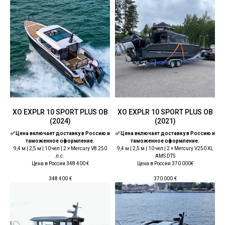
ХО EXPLR 10 SPORT PLUS OB
ХО EXPLR 10 SPORT PLUS OB
(2024)
(2021)
✅ Цена включает доставку в Россию и
✅ Цена включает доставку в Россию и
таможенное оформление.
таможенное оформление.
9,4 м | 2,5 м | 10 чел | 2 × Mercury V8 250
9,4 м | 2,5 м | 10 чел | 2 × Mercury V250 XL
л.с.
AMS DTS
Цена в России 348 400 €
Цена в России 370 000€
348 400
€
370 000
€