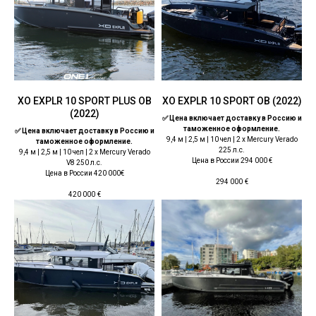
ХО EXPLR 10 SPORT PLUS OB
ХО EXPLR 10 SPORT OB (2022)
(2022)
✅ Цена включает доставку в Россию и
таможенное оформление.
✅ Цена включает доставку в Россию и
9,4 м | 2,5 м | 10 чел | 2 x Mercury Verado
таможенное оформление.
225 л.с.
9,4 м | 2,5 м | 10 чел | 2 x Mercury Verado
Цена в России 294 000 €
V8 250 л.с.
Цена в России 420 000€
294 000
€
420 000
€