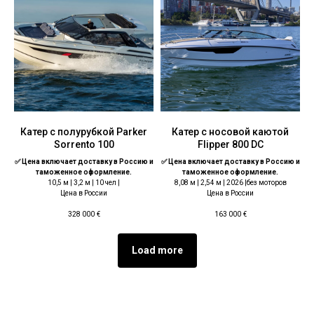
Катер с полурубкой Parker
Катер с носовой каютой
Sorrento 100
Flipper 800 DC
✅ Цена включает доставку в Россию и
✅ Цена включает доставку в Россию и
таможенное оформление.
таможенное оформление.
10,5 м | 3,2 м | 10 чел |
8,08 м | 2,54 м | 2026 |без моторов
Цена в России
Цена в России
328 000
€
163 000
€
Load more