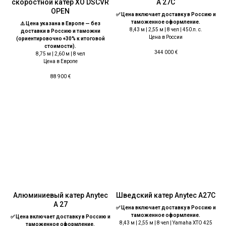
скоростной катер XO DSCVR
A 27C
OPEN
✅ Цена включает доставку в Россию и
таможенное оформление.
⚠️ Цена указана в Европе — без
8,43 м | 2,55 м | 8 чел | 450 л. с.
доставки в Россию и таможни
Цена в России
(ориентировочно +30% к итоговой
стоимости).
344 000
€
8,75 м | 2,60 м | 8 чел
Цена в Европе
88 900
€
Алюминиевый катер Anytec
Шведский катер Anytec A27C
A 27
✅ Цена включает доставку в Россию и
таможенное оформление.
✅ Цена включает доставку в Россию и
8,43 м | 2,55 м | 8 чел | Yamaha XTO 425
таможенное оформление.