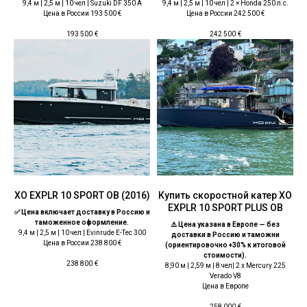
9,4 м | 2,5 м | 10 чел | Suzuki DF 350 A
9,4 м | 2,5 м | 10 чел | 2 × Honda 250 л.с.
Цена в России 193 500 €
Цена в России 242 500 €
193 500
€
242 500
€
ХО EXPLR 10 SPORT OB (2016)
Купить скоростной катер ХО
EXPLR 10 SPORT PLUS OB
✅ Цена включает доставку в Россию и
таможенное оформление.
⚠️ Цена указана в Европе — без
9,4 м | 2,5 м | 10 чел | Evinrude E-Tec 300
доставки в Россию и таможни
Цена в России 238 800 €
(ориентировочно +30% к итоговой
стоимости).
238 800
€
8,90 м | 2,59 м | 8 чел| 2 x Mercury 225
Verado V8
Цена в Европе
258 000
€