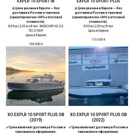
EXPLR 10 SPORT IB
EXPLR 10 SPORT PLUS
⚠️ Цена указана в Европе — без
⚠️ Цена указана в Европе — без
доставки в Россию и таможни
доставки в Россию и таможни
(ориентировочно +30% к итоговой
(ориентировочно +30% к итоговой
стоимости).
стоимости).
8,90 м | 2,59 м | 8 чел - MERCURY V6, 3,0
8,90 м | 2,59 м | 8 чел
TDI 270HP
Цена в Европе
Цена в Европе
115 500
€
159 000
€
ХО EXPLR 10 SPORT PLUS OB
ХО EXPLR 10 SPORT PLUS OB
(2019)
(2022)
✅ Цена включает доставку в Россию и
✅ Цена включает доставку в Россию и
таможенное оформление.
таможенное оформление.