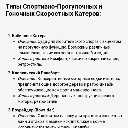
Типы Спортивно-Прогулочных и
Гоночных Скоростных Катеров:
Кабинные Катера
:
Описание:
Суда для любительского спорта с акцентом
на прогулочную функцию. Возможны различные
компоновки, такие как хардтоп, мидкеб и кадди.
Характеристики:
Комфорт, частично закрытый салон,
ретро-стиль.
Классический Ранэбаут:
Описание:
Консервативные моторные лодки и катера,
предпочитающие дорогое дерево и ретро-дизайн,
обеспечивающие комфорт и маневренность.
Характеристики:
Деревянные конструкции, резвые
моторы, ретро-стиль.
Боурайдер (Bowrider)
:
Описание:
С кокпитом на носу для принятия солнечных
ванн и отдыха, базовый кокпит ближе к корме.
Используются тенты и фальш-палубы.