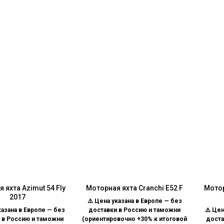
 яхта Azimut 54 Fly
Моторная яхта Cranchi E52 F
Мотор
2017
⚠️ Цена указана в Европе — без
казана в Европе — без
доставки в Россию и таможни
⚠️ Цен
 в Россию и таможни
(ориентировочно +30% к итоговой
доста