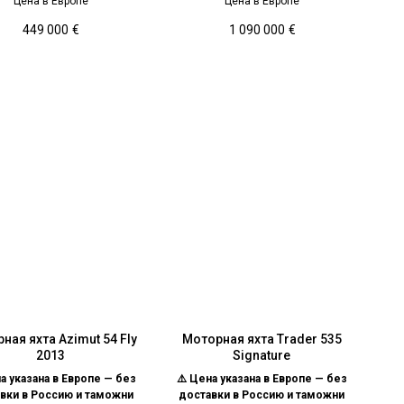
Цена в Европе
Цена в Европе
449 000
€
1 090 000
€
ная яхта Azimut 54 Fly
Моторная яхта Trader 535
2013
Signature
а указана в Европе — без
⚠️ Цена указана в Европе — без
вки в Россию и таможни
доставки в Россию и таможни