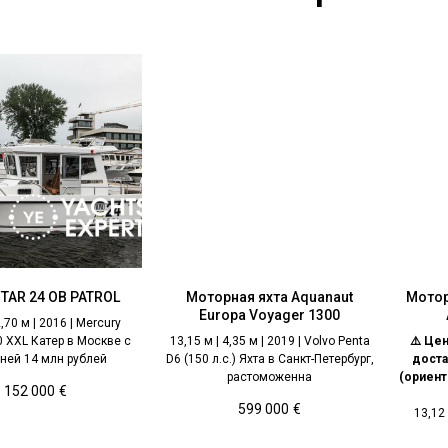
TAR 24 OB PATROL
Моторная яхта Aquanaut
Мотор
Europa Voyager 1300
2,70 м | 2016 | Mercury
0 XXL Катер в Москве с
13,15 м | 4,35 м | 2019 | Volvo Penta
⚠️ Цен
ней 14 млн рублей
D6 (150 л.с.) Яхта в Санкт-Петербург,
доста
растоможенна
(ориент
152 000
€
599 000
€
13,12 