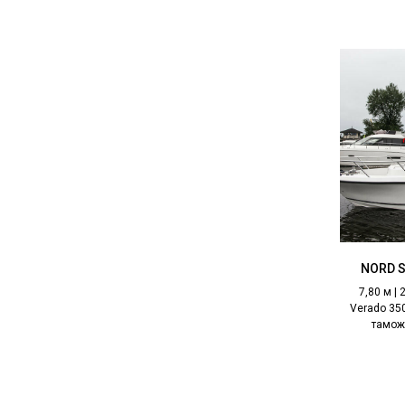
NORD S
7,80 м | 
Verado 35
тамож