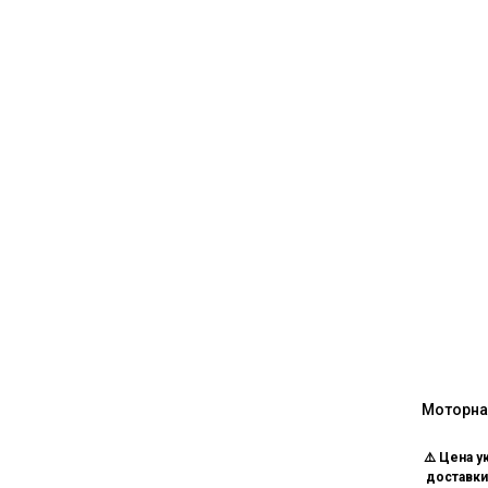
Моторная
⚠️ Цена у
доставки