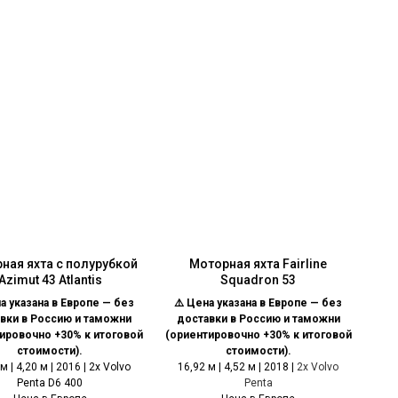
ная яхта с полурубкой
Моторная яхта Fairline
Azimut 43 Atlantis
Squadron 53
а указана в Европе — без
⚠️ Цена указана в Европе — без
вки в Россию и таможни
доставки в Россию и таможни
ировочно +30% к итоговой
(ориентировочно +30% к итоговой
стоимости).
стоимости).
м | 4,20 м | 2016 | 2x Volvo
16,92 м | 4,52 м | 2018 |
2x Volvo
Penta D6 400
Penta