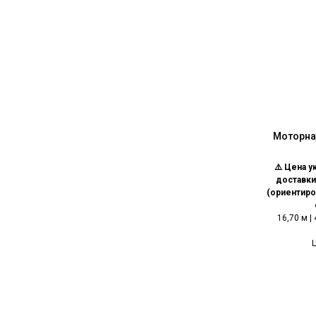
Моторная
⚠️ Цена у
доставки
(ориентиро
16,70 м | 