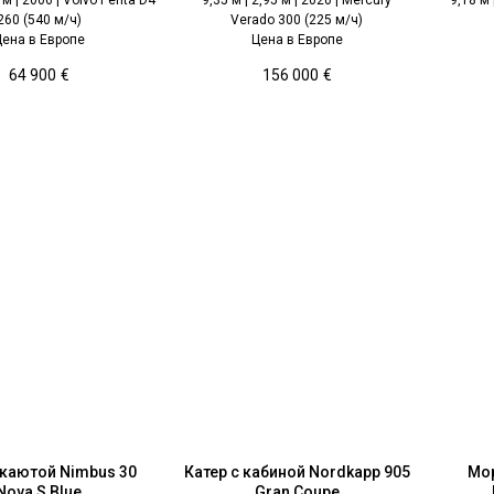
260 (540 м/ч)
Verado 300 (225 м/ч)
Цена в Европе
Цена в Европе
64 900
€
156 000
€
 каютой Nimbus 30
Катер с кабиной Nordkapp 905
Мо
Nova S Blue
Gran Coupe