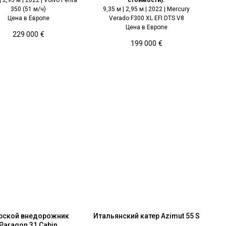
350 (51 м/ч)
9,35 м | 2,95 м | 2022 | Mercury
Цена в Европе
Verado F300 XL EFI DTS V8
Цена в Европе
229 000
€
199 000
€
рской внедорожник
Итальянский катер Azimut 55 S
Paragon 31 Cabin