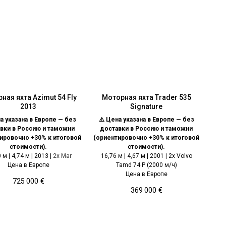
ная яхта Azimut 54 Fly
Моторная яхта Trader 535
2013
Signature
а указана в Европе — без
⚠️ Цена указана в Европе — без
вки в Россию и таможни
доставки в Россию и таможни
ировочно +30% к итоговой
(ориентировочно +30% к итоговой
стоимости).
стоимости).
 м | 4,74 м | 2013 |
2x Mar
16,76 м | 4,67 м | 2001 | 2x Volvo
Цена в Европе
Tamd 74 P (2000 м/ч)
Цена в Европе
725 000
€
369 000
€