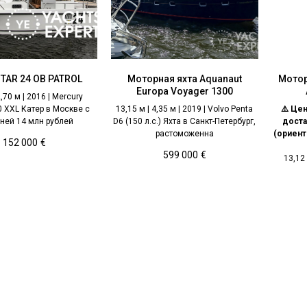
TAR 24 OB PATROL
Моторная яхта Aquanaut
Мотор
Europa Voyager 1300
2,70 м | 2016 | Mercury
0 XXL Катер в Москве с
13,15 м | 4,35 м | 2019 | Volvo Penta
⚠️ Цен
ней 14 млн рублей
D6 (150 л.с.) Яхта в Санкт-Петербург,
доста
растоможенна
(ориент
152 000
€
599 000
€
13,12 