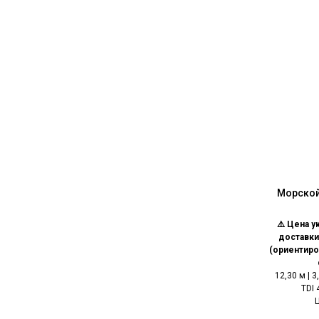
Морской 
⚠️ Цена у
доставки
(ориентиро
12,30 м | 3
TDI 