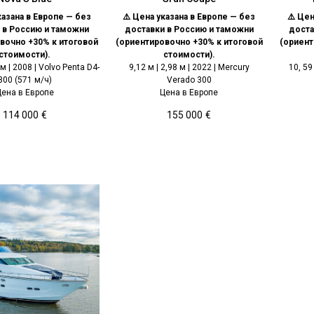
казана в Европе — без
⚠️ Цена указана в Европе — без
⚠️ Цен
 в Россию и таможни
доставки в Россию и таможни
доста
вочно +30% к итоговой
(ориентировочно +30% к итоговой
(ориент
стоимости).
стоимости).
 м | 2008 | Volvo Penta D4-
9,12 м | 2,98 м | 2022 | Mercury
10, 59
300 (571 м/ч)
Verado 300
Цена в Европе
Цена в Европе
114 000
€
155 000
€