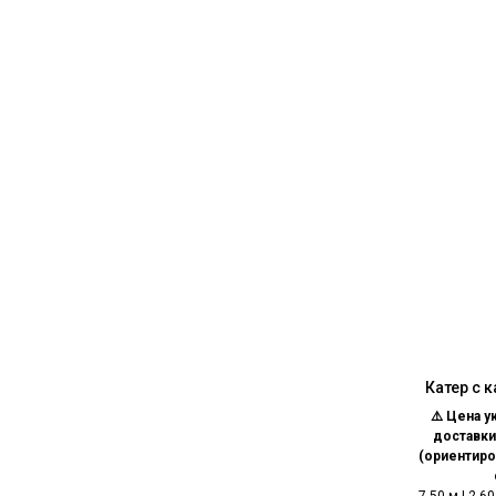
Катер с 
⚠️ Цена у
доставки
(ориентиро
7,50 м | 2,6