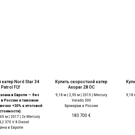
катер Nord Star 34
Купить скоростной катер
Купи
Patrol FLY
Axopar 28 OC
казана в Европе — без
9,18 м | 2,95 м | 2015 | Mercury
9,18 
 в Россию и таможни
Verado 300
вочно +30% к итоговой
Брокераж в России
стоимости).
183 700
€
,65 м | 2017 | 2x Mercury
4,2 370 V 8 Diesel
Цена в Европе