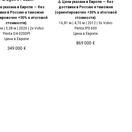
⚠️ Цена указана в Европе — без
а указана в Европе — без
доставки в Россию и таможни
вки в Россию и таможни
(ориентировочно +30% к итоговой
ировочно +30% к итоговой
стоимости).
стоимости).
16,81 м | 4,70 м | 2012 | 3x Volvo
 м | 3,38 м | 2020 | 2x Volvo
Penta IPS 600
Penta D4-320DPI
Цена в Европе
Цена в Европе
869 000
€
349 000
€