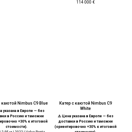
114 000
€
с каютой Nimbus C9 Blue
Катер с каютой Nimbus C9
White
а указана в Европе — без
вки в Россию и таможни
⚠️ Цена указана в Европе — без
ировочно +30% к итоговой
доставки в Россию и таможни
стоимости).
(ориентировочно +30% к итоговой
| 2,95 м | 2022 | Volvo Penta
стоимости).