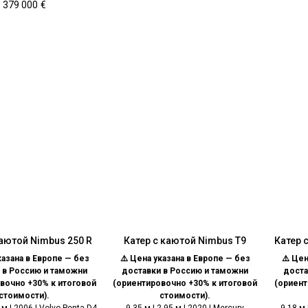
379 000
€
каютой Nimbus 250 R
Катер с каютой Nimbus T9
Катер 
казана в Европе — без
⚠️ Цена указана в Европе — без
⚠️ Цен
 в Россию и таможни
доставки в Россию и таможни
доста
вочно +30% к итоговой
(ориентировочно +30% к итоговой
(ориент
стоимости).
стоимости).
0 м | 2006 | Volvo Penta D4
9,35 м | 2,95 м | 2020 | Mercury
9,18 м 