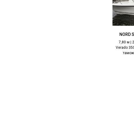
NORD S
7,80 м | 
Verado 35
тамож