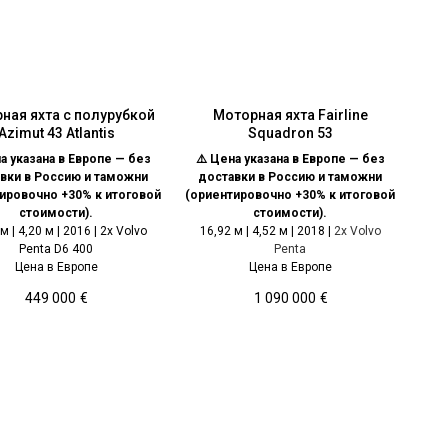
ная яхта с полурубкой
Моторная яхта Fairline
Azimut 43 Atlantis
Squadron 53
а указана в Европе — без
⚠️ Цена указана в Европе — без
вки в Россию и таможни
доставки в Россию и таможни
ировочно +30% к итоговой
(ориентировочно +30% к итоговой
стоимости).
стоимости).
м | 4,20 м | 2016 | 2x Volvo
16,92 м | 4,52 м | 2018 |
2x Volvo
Penta D6 400
Penta
Цена в Европе
Цена в Европе
449 000
€
1 090 000
€