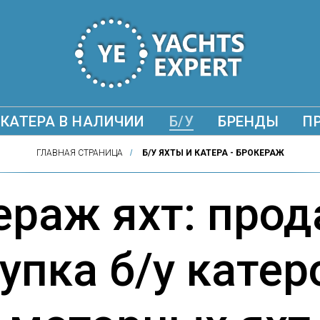
КАТЕРА В НАЛИЧИИ
Б/У
БРЕНДЫ
П
ГЛАВНАЯ СТРАНИЦА
/
Б/У ЯХТЫ И КАТЕРА - БРОКЕРАЖ
ераж яхт: прод
упка б/у катер