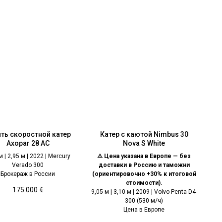
ть скоростной катер
Катер с каютой Nimbus 30
Axopar 28 AC
Nova S White
м | 2,95 м | 2022 | Mercury
⚠️ Цена указана в Европе — без
Verado 300
доставки в Россию и таможни
Брокераж в России
(ориентировочно +30% к итоговой
стоимости).
175 000
€
9,05 м | 3,10 м | 2009 | Volvo Penta D4-
300 (530 м/ч)
Цена в Европе