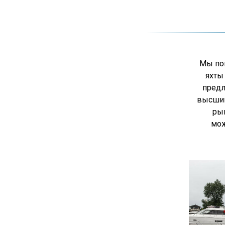
Мы по
яхты
предл
высшим
рын
мож