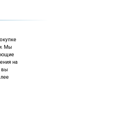
окупке
и. Мы
вующие
ения на
» вы
олее