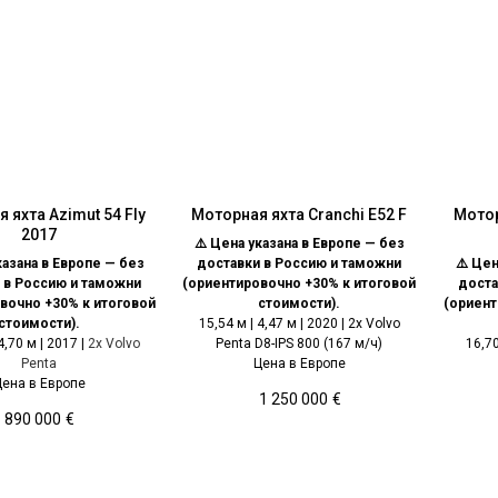
 яхта Azimut 54 Fly
Моторная яхта Cranchi E52 F
Мотор
2017
⚠️ Цена указана в Европе — без
казана в Европе — без
доставки в Россию и таможни
⚠️ Цен
 в Россию и таможни
(ориентировочно +30% к итоговой
доста
вочно +30% к итоговой
стоимости).
(ориент
стоимости).
15,54 м | 4,47 м | 2020 | 2x Volvo
4,70 м | 2017 |
2x Volvo
Penta D8-IPS 800 (167 м/ч)
16,70
Penta
Цена в Европе
Цена в Европе
1 250 000
€
890 000
€