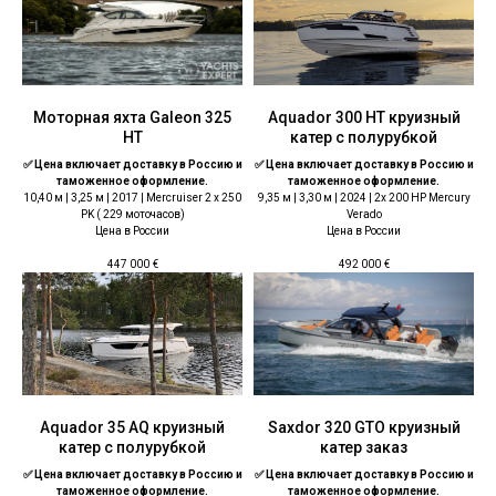
Моторная яхта Galeon 325
Aquador 300 HT круизный
HT
катер с полурубкой
✅ Цена включает доставку в Россию и
✅ Цена включает доставку в Россию и
таможенное оформление.
таможенное оформление.
10,40 м | 3,25 м | 2017 | Mercruiser 2 x 250
9,35 м | 3,30 м | 2024 | 2x 200 HP Mercury
PK ( 229 моточасов)
Verado
Цена в России
Цена в России
447 000
€
492 000
€
Aquador 35 AQ круизный
Saxdor 320 GTO круизный
катер с полурубкой
катер заказ
✅ Цена включает доставку в Россию и
✅ Цена включает доставку в Россию и
таможенное оформление.
таможенное оформление.