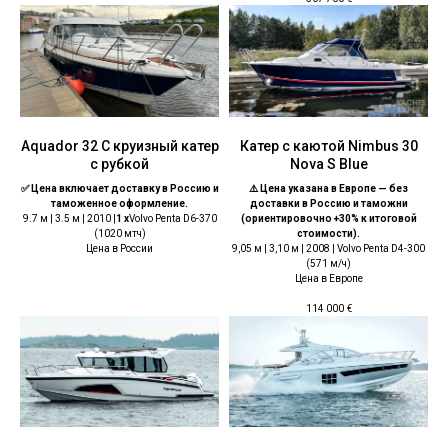
Aquador 32 С круизный катер
Катер с каютой Nimbus 30
с рубкой
Nova S Blue
✅ Цена включает доставку в Россию и
⚠️ Цена указана в Европе — без
таможенное оформление.
доставки в Россию и таможни
9.7 м | 3.5 м | 2010 |
1 x
Volvo Penta D6-370
(ориентировочно +30% к итоговой
(1020 мтч)
стоимости).
Цена в России
9,05 м | 3,10 м | 2008 | Volvo Penta D4-300
(571 м/ч)
Цена в Европе
114 000
€