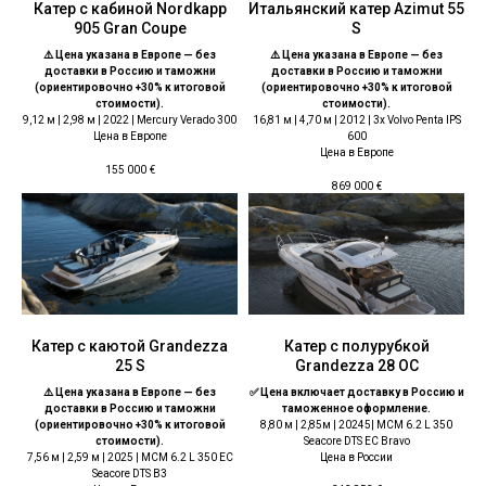
Катер с кабиной Nordkapp
Итальянский катер Azimut 55
905 Gran Coupe
S
⚠️ Цена указана в Европе — без
⚠️ Цена указана в Европе — без
доставки в Россию и таможни
доставки в Россию и таможни
(ориентировочно +30% к итоговой
(ориентировочно +30% к итоговой
стоимости).
стоимости).
9,12 м | 2,98 м | 2022 | Mercury Verado 300
16,81 м | 4,70 м | 2012 | 3x Volvo Penta IPS
Цена в Европе
600
Цена в Европе
155 000
€
869 000
€
Катер с каютой Grandezza
Катер с полурубкой
25 S
Grandezza 28 OC
⚠️ Цена указана в Европе — без
✅ Цена включает доставку в Россию и
доставки в Россию и таможни
таможенное оформление.
(ориентировочно +30% к итоговой
8,80 м | 2,85м | 20245| MCM 6.2 L 350
стоимости).
Seacore DTS EC Bravo
7,56 м | 2,59 м | 2025 | MCM 6.2 L 350 EC
Цена в России
Seacore DTS B3