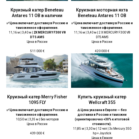
Круизный катер Beneteau
Круизная моторная яхта
Antares 11 OB в наличии
Beneteau Antares 11 OB
✅ Цена включает доставку в Россию и
✅ Цена включает доставку в Россию и
таможенное оформление.
таможенное оформление.
11,16 м | 3,40 м |
2X MERCURY F300 V8
11,16 м | 3,40 м | 2 X MERCURY F300 V8
DTS AMS
DTS AMS
Цена в России
Цена в России
511 000
€
420 000
€
Круизный катер Merry Fisher
Купить круизный катер
1095 FLY
Wellcraft 355
✅ Цена включает доставку в Россию и
⚠️ Цена указана в Европе — без
таможенное оформление.
доставки в Россию и таможни
10,50 м | 3,35 м | Без моторов
(ориентировочно +30% к итоговой
Цена в России
стоимости).
11,85 м | 3,30 м | 12 чел | 3x Mercury 350
hp + Joystick
439 000
€
Цена в Европе