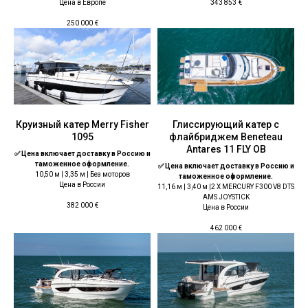
Цена в Европе
343 853
€
250 000
€
Круизный катер Merry Fisher
Глиссирующий катер с
1095
флайбриджем Beneteau
Antares 11 FLY OB
✅ Цена включает доставку в Россию и
таможенное оформление.
✅ Цена включает доставку в Россию и
10,50 м | 3,35 м | Без моторов
таможенное оформление.
Цена в России
11,16 м | 3,40 м |2 X MERCURY F300 V8 DTS
AMS JOYSTICK
382 000
€
Цена в России
462 000
€