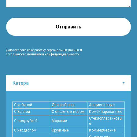
Отправить
Даю согласие на обработку персональных данных и
соглашаюсь с
политикой конфиденциальности
С кабиной
Для рыбалки
Алюминиевые
С каютой
С открытым носом
Комбинированные
Стеклопластиковы
С полурубкой
Морские
е
С хардтопом
Круизные
Коммерческие