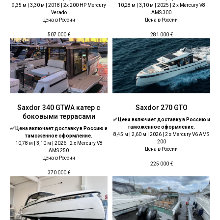
9,35 м | 3,30 м | 2018 | 2x 200 HP Mercury
10,28 м | 3,10 м | 2025 | 2 x Mercury V8
Verado
AMS 300
Цена в России
Цена в России
507 000
€
281 000
€
Saxdor 340 GTWA катер с
Saxdor 270 GTO
боковыми террасами
✅ Цена включает доставку в Россию и
таможенное оформление.
✅ Цена включает доставку в Россию и
8,45 м | 2,60 м | 2026 | 2 x Mercury V6 AMS
таможенное оформление.
200
10,78 м | 3,10 м | 2026 | 2 x Mercury V8
Цена в России
AMS 250
Цена в России
225 000
€
370 000
€