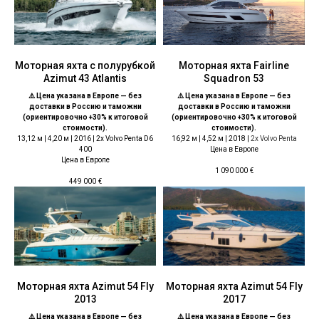
Моторная яхта с полурубкой
Моторная яхта Fairline
Azimut 43 Atlantis
Squadron 53
⚠️ Цена указана в Европе — без
⚠️ Цена указана в Европе — без
доставки в Россию и таможни
доставки в Россию и таможни
(ориентировочно +30% к итоговой
(ориентировочно +30% к итоговой
стоимости).
стоимости).
13,12 м | 4,20 м | 2016 | 2x Volvo Penta D6
16,92 м | 4,52 м | 2018 |
2x Volvo Penta
400
Цена в Европе
Цена в Европе
1 090 000
€
449 000
€
Моторная яхта Azimut 54 Fly
Моторная яхта Azimut 54 Fly
2013
2017
⚠️ Цена указана в Европе — без
⚠️ Цена указана в Европе — без