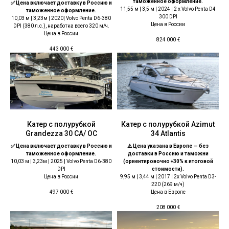
таможенное оформление.
✅ Цена включает доставку в Россию и
11,55 м | 3,5 м | 2024 | 2 x Volvo Penta D4
таможенное оформление.
300 DPI
10,03 м | 3,23м | 2020|
Volvo Penta D6-380
Цена в России
DPI (380 л.с.), наработка всего 320 м/ч.
Цена в России
824 000
€
443 000
€
Катер с полурубкой
Катер с полурубкой Azimut
Grandezza 30 CA/ OC
34 Atlantis
✅ Цена включает доставку в Россию и
⚠️ Цена указана в Европе — без
таможенное оформление.
доставки в Россию и таможни
10,03 м | 3,23м | 2025 | Volvo Penta D6-380
(ориентировочно +30% к итоговой
DPI
стоимости).
Цена в России
9,95 м | 3,44 м | 2017 | 2x Volvo Penta D3-
220 (269 м/ч)
Цена в Европе
497 000
€
208 000
€