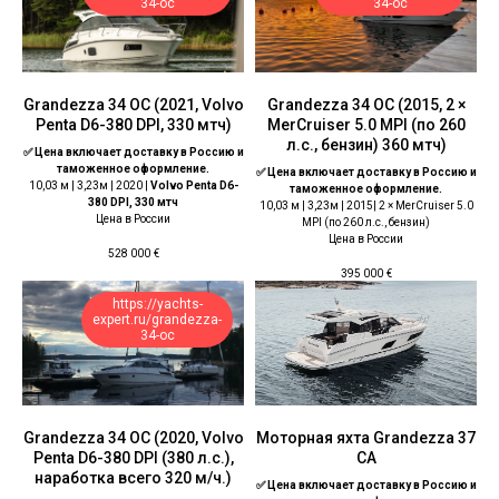
34-oc
34-oc
Grandezza 34 OC (2021, Volvo
Grandezza 34 OC (2015, 2 ×
Penta D6-380 DPI, 330 мтч)
MerCruiser 5.0 MPI (по 260
л.с., бензин) 360 мтч)
✅ Цена включает доставку в Россию и
таможенное оформление.
✅ Цена включает доставку в Россию и
10,03 м | 3,23м | 2020 |
Volvo Penta D6-
таможенное оформление.
380 DPI, 330 мтч
10,03 м | 3,23м | 2015|
2 × MerCruiser 5.0
Цена в России
MPI (по 260 л.с., бензин)
Цена в России
528 000
€
395 000
€
https://yachts-
expert.ru/grandezza-
34-oc
Grandezza 34 OC (2020, Volvo
Моторная яхта Grandezza 37
Penta D6-380 DPI (380 л.с.),
CA
наработка всего 320 м/ч.)
✅ Цена включает доставку в Россию и