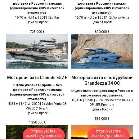
доставки в Россию и таможни
доставки в Россию и таможни
(ориентировочно +30% к итоговой
(ориентировочно +30% к итоговой
стоимости).
стоимости).
16,70 м | 4,74 м | 2013 |
2x Mar
16,70 м | 4,70 м | 2017 |
2x Volvo Penta
Цена в Европе
Цена в Европе
725 000
€
890 000
€
Моторная яхта Cranchi E52 F
Моторная яхта с полурубкой
Grandezza 34 OC
⚠️ Цена указана в Европе — без
доставки в Россию и таможни
✅ Цена включает доставку в Россию и
(ориентировочно +30% к итоговой
таможенное оформление.
стоимости).
10,03 м | 3,23м | 2024 |
Volvo Penta D6-440
15,54 м | 4,47 м | 2020 | 2x Volvo Penta D8-
DPI JPS Premium
IPS 800 (167 м/ч)
Цена в России
Цена в Европе
583 000
€
1 250 000
€
https://yachts-
https://yachts-
expert.ru/grandezza-
expert.ru/grandezza-