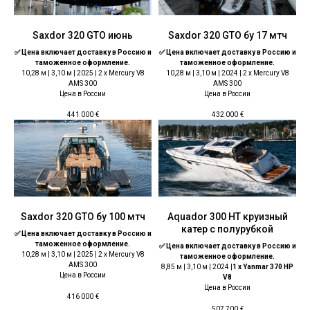
Saxdor 320 GTO июнь
Saxdor 320 GTO бу 17 мтч
✅ Цена включает доставку в Россию и
✅ Цена включает доставку в Россию и
таможенное оформление.
таможенное оформление.
10,28 м | 3,10 м | 2025 | 2 x Mercury V8
10,28 м | 3,10 м | 2024 | 2 x Mercury V8
AMS 300
AMS 300
Цена в России
Цена в России
441 000
€
432 000
€
Saxdor 320 GTO бу 100 мтч
Aquador 300 HT круизный
катер с полурубкой
✅ Цена включает доставку в Россию и
таможенное оформление.
✅ Цена включает доставку в Россию и
10,28 м | 3,10 м | 2025 | 2 x Mercury V8
таможенное оформление.
AMS 300
8,85 м | 3,10 м | 2024 |
1 x Yanmar 370 HP
Цена в России
V8
Цена в России
416 000
€
507 700
€