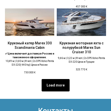
457 000
€
Круизный катер Marex 330
Круизная моторная яхта с
Scandinavia Cabin
полурубкой Marex Sun
Cruiser 310
✅ Цена включает доставку в Россию и
таможенное оформление.
9,46 м | 3,22 м | 8 чел | 2x DPS Volvo Penta
10,49 м | 3,40 м | 8 чел | 2x DPS Volvo Penta
D3-220 Цена в Турции
D3-220( 440 hp) Цена в России
325 770
€
730 000
€
Load more
Контакты