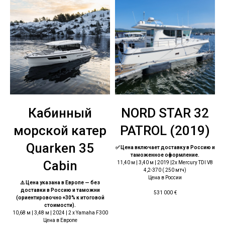
Кабинный
NORD STAR 32
морской катер
PATROL (2019)
Quarken 35
✅ Цена включает доставку в Россию и
таможенное оформление.
Cabin
11,40 м | 3,40 м | 2019 |2x Mercury TDI V8
4,2-370 ( 250 мтч)
Цена в России
⚠️ Цена указана в Европе — без
доставки в Россию и таможни
531 000
€
(ориентировочно +30% к итоговой
стоимости).
10,68 м | 3,48 м | 2024 | 2 х Yamaha F300
Цена в Европе