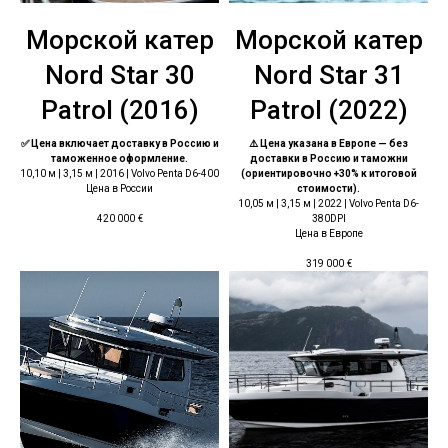
Морской катер
Морской катер
Nord Star 30
Nord Star 31
Patrol (2016)
Patrol (2022)
✅ Цена включает доставку в Россию и
⚠️ Цена указана в Европе — без
таможенное оформление.
доставки в Россию и таможни
10,10 м | 3,15 м | 2016 | Volvo Penta D6-400
(ориентировочно +30% к итоговой
Цена в России
стоимости).
10,05 м | 3,15 м | 2022 | Volvo Penta D6-
380DPI
420 000
€
Цена в Европе
319 000
€