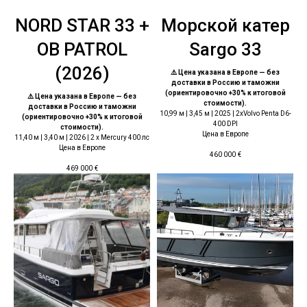
NORD STAR 33 +
Морской катер
ОВ PATROL
Sargo 33
(2026)
⚠️ Цена указана в Европе — без
доставки в Россию и таможни
(ориентировочно +30% к итоговой
⚠️ Цена указана в Европе — без
стоимости).
доставки в Россию и таможни
10,99 м | 3,45 м | 2025 | 2хVolvo Penta D6-
(ориентировочно +30% к итоговой
400 DPI
стоимости).
Цена в Европе
11,40 м | 3,40 м | 2026 | 2 x Mercury 400 лс
Цена в Европе
460 000
€
469 000
€