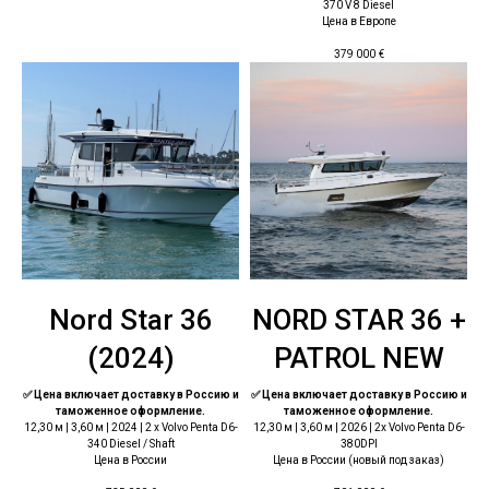
370 V 8 Diesel
Цена в Европе
379 000
€
Nord Star 36
NORD STAR 36 +
(2024)
PATROL NEW
✅ Цена включает доставку в Россию и
✅ Цена включает доставку в Россию и
таможенное оформление.
таможенное оформление.
12,30 м | 3,60 м | 2024 | 2 x Volvo Penta D6-
12,30 м | 3,60 м | 2026 | 2x Volvo Penta D6-
340 Diesel / Shaft
380DPI
Цена в России
Цена в России (новый под заказ)