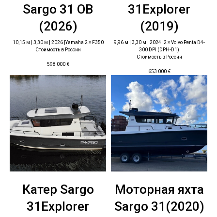
Sargo 31 ОВ
31Explorer
(2026)
(2019)
10,15 м | 3,30 м | 2026 |Yamaha 2 × F350
9,96 м | 3,30 м | 2024| 2 × Volvo Penta D4-
Стоимость в России
300 DPI (DPH-D1)
Стоимость в России
598 000
€
653 000
€
Катер Sargo
Моторная яхта
31Explorer
Sargo 31(2020)