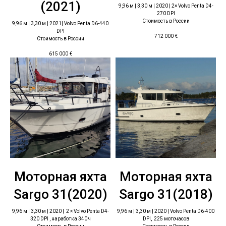
(2021)
9,96 м | 3,30 м | 2020 | 2× Volvo Penta D4-
270 DPI
Стоимость в России
9,96 м | 3,30 м | 2021| Volvo Penta D6-440
DPI
712 000
€
Стоимость в России
615 000
€
Моторная яхта
Моторная яхта
Sargo 31(2020)
Sargo 31(2018)
9,96 м | 3,30 м | 2020 | 2 × Volvo Penta D4-
9,96 м | 3,30 м | 2020 | Volvo Penta D6-400
320 DPI , наработка 340 ч
DPI, 225 моточасов