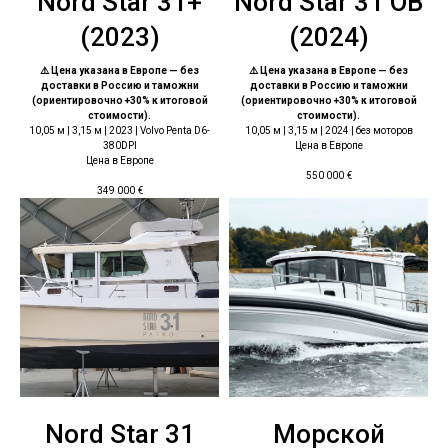
Nord Star 31+
Nord Star 31 OB
(2023)
(2024)
⚠️ Цена указана в Европе — без
⚠️ Цена указана в Европе — без
доставки в Россию и таможни
доставки в Россию и таможни
(ориентировочно +30% к итоговой
(ориентировочно +30% к итоговой
стоимости).
стоимости).
10,05 м | 3,15 м | 2023 | Volvo Penta D6-
10,05 м | 3,15 м | 2024 | без моторов
380DPI
Цена в Европе
Цена в Европе
550 000
€
349 000
€
Nord Star 31
Морской