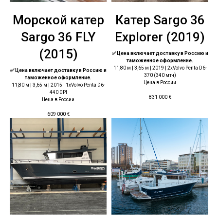
Морской катер
Катер Sargo 36
Sargo 36 FLY
Explorer (2019)
(2015)
✅ Цена включает доставку в Россию и
таможенное оформление.
11,80 м | 3,65 м | 2019 | 2хVolvo Penta D6-
✅ Цена включает доставку в Россию и
370 (340 мтч)
таможенное оформление.
Цена в России
11,80 м | 3,65 м | 2015 | 1хVolvo Penta D6-
440 DPI
831 000
€
Цена в России
609 000
€