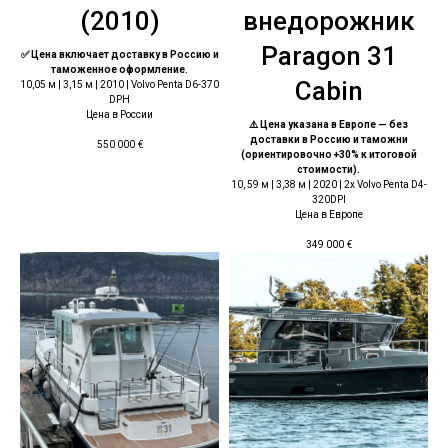
(2010)
внедорожник
Paragon 31
✅ Цена включает доставку в Россию и
таможенное оформление.
Cabin
10,05 м | 3,15 м | 2010 | Volvo Penta D6-370
DPH
Цена в России
⚠️ Цена указана в Европе — без
доставки в Россию и таможни
550 000
€
(ориентировочно +30% к итоговой
стоимости).
10, 59 м | 3,38 м | 2020 | 2x Volvo Penta D4-
320DPI
Цена в Европе
349 000
€