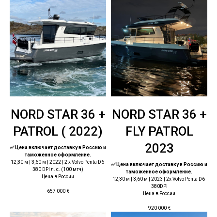
NORD STAR 36 +
NORD STAR 36 +
PATROL ( 2022)
FLY PATROL
2023
✅ Цена включает доставку в Россию и
таможенное оформление.
12,30 м | 3,60 м | 2022 | 2 x Volvo Penta D6-
✅ Цена включает доставку в Россию и
380 DPI л. с. (100 мтч)
таможенное оформление.
Цена в России
12,30 м | 3,60 м | 2023 | 2x Volvo Penta D6-
380DPI
657 000
€
Цена в России
920 000
€