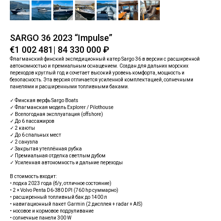
SARGO 36 2023 “Impulse”
€1 002 481| 84 330 000 ₽
Флагманский финский экспедиционный катер Sargo 36 в версии с расширенной
автономностью и премиальным оснащением. Создан для дальних морских
переходов круглый год и сочетает высокий уровень комфорта, мощность и
безопасность. Эта версия отличается усиленной комплектацией, солнечными
панелями и расширенными топливными баками.
✓ Финская верфь Sargo Boats
✓ Флагманская модель Explorer / Pilothouse
✓ Всепогодная эксплуатация (offshore)
✓ До 6 пассажиров
✓ 2 каюты
✓ До 6 спальных мест
✓ 2 санузла
✓ Закрытая утеплённая рубка
✓ Премиальная отделка светлым дубом
✓ Усиленная автономность и дальние переходы
В стоимость входит:
• лодка 2023 года (б/у, отличное состояние)
• 2 × Volvo Penta D6-380 DPI (760 hp суммарно)
• расширенный топливный бак до 1400 л
• навигационный пакет Garmin (2 дисплея + radar + AIS)
• носовое и кормовое подруливание
• солнечные панели 300 W