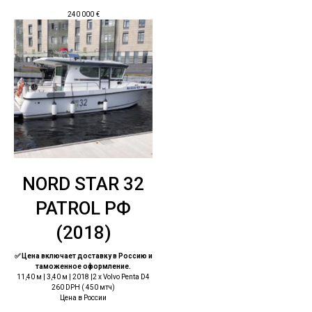
240 000
€
NORD STAR 32
PATROL РФ
(2018)
✅ Цена включает доставку в Россию и
таможенное оформление.
11,40 м | 3,40 м | 2018 |2 x Volvo Penta D4
260 DPН ( 450 мтч)
Цена в России