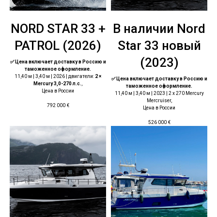
NORD STAR 33 +
В наличии Nord
PATROL (2026)
Star 33 новый
(2023)
✅ Цена включает доставку в Россию и
таможенное оформление.
11,40 м | 3,40 м | 2026 | двигатели:
2 ×
✅ Цена включает доставку в Россию и
Mercury 3,0-270 л.с.
,
таможенное оформление.
Цена в России
11,40 м | 3,40 м | 2023 | 2 x 270 Mercury
Mercruiser,
792 000
€
Цена в России
526 000
€