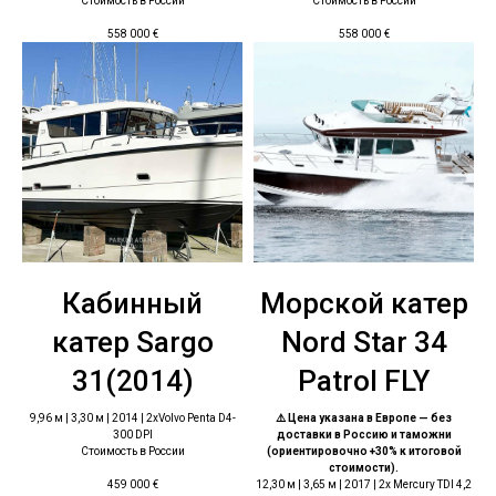
Стоимость в России
Стоимость в России
558 000
€
558 000
€
Кабинный
Морской катер
катер Sargo
Nord Star 34
31(2014)
Patrol FLY
9,96 м | 3,30 м | 2014 | 2хVolvo Penta D4-
⚠️ Цена указана в Европе — без
300 DPI
доставки в Россию и таможни
Стоимость в России
(ориентировочно +30% к итоговой
стоимости).
12,30 м | 3,65 м | 2017 | 2x Mercury TDI 4,2
459 000
€