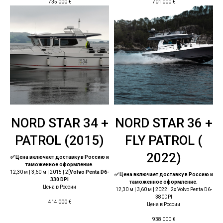
735 000
€
701 000
€
NORD STAR 34 +
NORD STAR 36 +
PATROL (2015)
FLY PATROL (
2022)
✅ Цена включает доставку в Россию и
таможенное оформление.
12,30 м | 3,60 м | 2015 | 2[
Volvo Penta D6-
✅ Цена включает доставку в Россию и
330 DPI
таможенное оформление.
Цена в России
12,30 м | 3,60 м | 2022 | 2x Volvo Penta D6-
380DPI
414 000
€
Цена в России
938 000
€