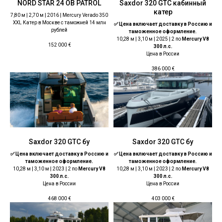
NORD STAR 24 OB PATROL
Saxdor 320 GTС кабинный
катер
7,80 м | 2,70 м | 2016 | Mercury Verado 350
XXL Катер в Москве с таможней 14 млн
✅ Цена включает доставку в Россию и
рублей
таможенное оформление.
10,28 м | 3,10 м | 2025 | 2 по
Mercury V8
152 000
€
300 л.с.
Цена в России
386 000
€
Saxdor 320 GTС бу
Saxdor 320 GTС бу
✅ Цена включает доставку в Россию и
✅ Цена включает доставку в Россию и
таможенное оформление.
таможенное оформление.
10,28 м | 3,10 м | 2023 | 2 по
Mercury V8
10,28 м | 3,10 м | 2023 | 2 по
Mercury V8
300 л.с.
300 л.с.
Цена в России
Цена в России
468 000
€
403 000
€