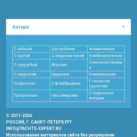
С кабиной
Для рыбалки
Алюминиевые
С каютой
С открытым носом
Комбинированные
Стеклопластиковы
С полурубкой
Морские
е
С хардтопом
Круизные
Коммерческие
С гальюном
Скоростные
C флайбриджем
(туалетом)
С подвесным
Прогулочные
Пассажирские
мотором
© 2011-2026
РОССИЯ, Г. САНКТ-ПЕТЕРБУРГ
INFO@YACHTS-EXPERT.RU
Использование материалов сайта без разрешения