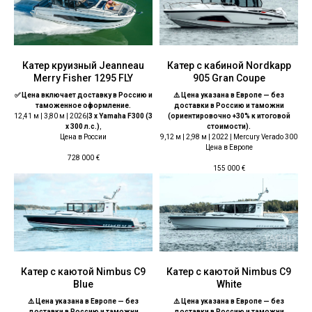
Катер круизный Jeanneau
Катер с кабиной Nordkapp
Merry Fisher 1295 FLY
905 Gran Coupe
✅ Цена включает доставку в Россию и
⚠️ Цена указана в Европе — без
таможенное оформление.
доставки в Россию и таможни
12,41 м | 3,80 м | 2026|
3 x Yamaha F300 (3
(ориентировочно +30% к итоговой
x 300 л.с.)
,
стоимости).
Цена в России
9,12 м | 2,98 м | 2022 | Mercury Verado 300
Цена в Европе
728 000
€
155 000
€
Катер с каютой Nimbus C9
Катер с каютой Nimbus C9
Blue
White
⚠️ Цена указана в Европе — без
⚠️ Цена указана в Европе — без
доставки в Россию и таможни
доставки в Россию и таможни