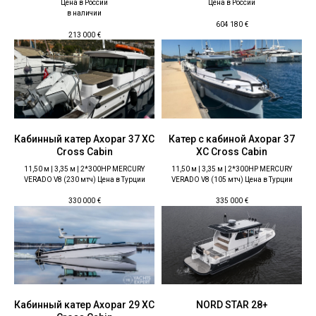
Цена в России
Цена в России
в наличии
604 180
€
213 000
€
Кабинный катер Axopar 37 XC
Катер с кабиной Axopar 37
Cross Cabin
XC Cross Cabin
11,50 м | 3,35 м | 2*300HP MERCURY
11,50 м | 3,35 м | 2*300HP MERCURY
VERADO V8 (230 мтч) Цена в Турции
VERADO V8 (105 мтч) Цена в Турции
330 000
€
335 000
€
Кабинный катер Axopar 29 XC
NORD STAR 28+