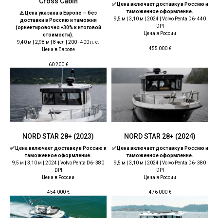
Cross Cabin
✅ Цена включает доставку в Россию и
таможенное оформление.
⚠️ Цена указана в Европе — без
9,5 м | 3,10 м | 2024 | Volvo Penta D6- 440
доставки в Россию и таможни
DPI
(ориентировочно +30% к итоговой
Цена в России
стоимости).
9,40 м | 2,98 м | 8 чел | 200 - 400 л. с.
455 000
€
Цена в Европе
60 200
€
NORD STAR 28+ (2023)
NORD STAR 28+ (2024)
✅ Цена включает доставку в Россию и
✅ Цена включает доставку в Россию и
таможенное оформление.
таможенное оформление.
9,5 м | 3,10 м | 2024 | Volvo Penta D6- 380
9,5 м | 3,10 м | 2024 | Volvo Penta D6- 380
DPI
DPI
Цена в России
Цена в России
454 000
€
476 000
€