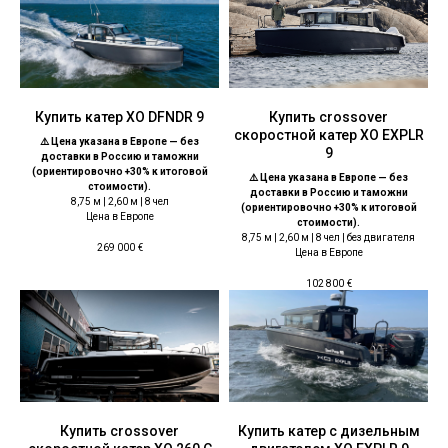
Купить катер ХО DFNDR 9
Купить crossover
скоростной катер XO EXPLR
⚠️ Цена указана в Европе — без
9
доставки в Россию и таможни
(ориентировочно +30% к итоговой
⚠️ Цена указана в Европе — без
стоимости).
доставки в Россию и таможни
8,75 м | 2,60 м | 8 чел
(ориентировочно +30% к итоговой
Цена в Европе
стоимости).
8,75 м | 2,60 м | 8 чел | без двигателя
269 000
€
Цена в Европе
102 800
€
Купить crossover
Купить катер с дизельным