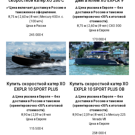
скоростной катер XO 260 С
двигателем XO EXPLR 9
✅ Цена включает доставку в Россию и
⚠️ Цена указана в Европе — без
таможенное оформление.
доставки в Россию и таможни
8,75 м | 2,60 м | 8 чел | Mercury 400 л. с.
(ориентировочно +30% к итоговой
(100 мтч)
стоимости).
Цена в России
8,75 м | 2,60 м | 8 чел | CXO 300
Цена в Европе
245 000
€
170 000
€
Купить скоростной катер ХО
Купить скоростной катер ХО
EXPLR 10 SPORT PLUS
EXPLR 10 SPORT PLUS OB
⚠️ Цена указана в Европе — без
⚠️ Цена указана в Европе — без
доставки в Россию и таможни
доставки в Россию и таможни
(ориентировочно +30% к итоговой
(ориентировочно +30% к итоговой
стоимости).
стоимости).
8,90 м | 2,59 м | 8 чел
8,90 м | 2,59 м | 8 чел| 2 x Mercury 225
Цена в Европе
Verado V8
Цена в Европе
115 500
€
258 000
€