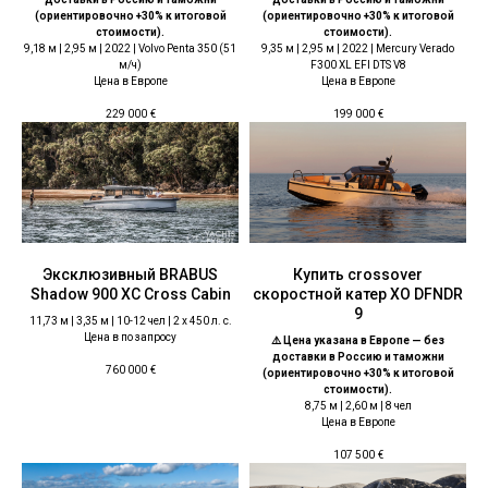
(ориентировочно +30% к итоговой
(ориентировочно +30% к итоговой
стоимости).
стоимости).
9,18 м | 2,95 м | 2022 | Volvo Penta 350 (51
9,35 м | 2,95 м | 2022 | Mercury Verado
м/ч)
F300 XL EFI DTS V8
Цена в Европе
Цена в Европе
229 000
€
199 000
€
Эксклюзивный BRABUS
Купить crossover
Shadow 900 XC Cross Cabin
скоростной катер ХО DFNDR
9
11,73 м | 3,35 м | 10-12 чел | 2 x 450 л. с.
Цена в по запросу
⚠️ Цена указана в Европе — без
доставки в Россию и таможни
760 000
€
(ориентировочно +30% к итоговой
стоимости).
8,75 м | 2,60 м | 8 чел
Цена в Европе
107 500
€