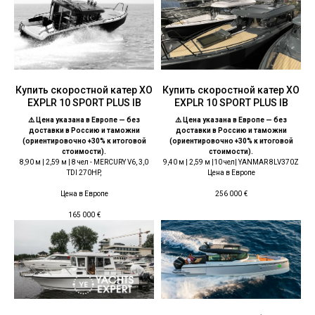
Купить скоростной катер XO
Купить скоростной катер XO
EXPLR 10 SPORT PLUS IB
EXPLR 10 SPORT PLUS IB
⚠️ Цена указана в Европе — без
⚠️ Цена указана в Европе — без
доставки в Россию и таможни
доставки в Россию и таможни
(ориентировочно +30% к итоговой
(ориентировочно +30% к итоговой
стоимости).
стоимости).
8,90 м | 2,59 м | 8 чел - MERCURY V6, 3,0
9,40 м | 2,59 м |10 чел| YANMAR 8LV370Z
TDI 270HP,
Цена в Европе
Цена в Европе
256 000
€
165 000
€