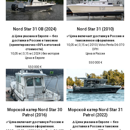
Nord Star 31 OB (2024)
Nord Star 31 (2010)
⚠️ Цена указана в Европе — без
✅ Цена включает доставку в Россию и
доставки в Россию и таможни
таможенное оформление.
(ориентировочно +30% к итоговой
10,05 м | 3,15 м | 2010 | Volvo Penta D6-370
стоимости).
DPH
10,05 м | 3,15 м | 2024 | без моторов
Цена в России
Цена в Европе
550 000
€
550 000
€
Морской катер Nord Star 30
Морской катер Nord Star 31
Patrol (2016)
Patrol (2022)
✅ Цена включает доставку в Россию и
⚠️ Цена указана в Европе — без
таможенное оформление.
доставки в Россию и таможни