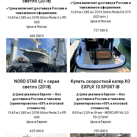
светло (2018)
✅ Цена включает доставку в Россию и
таможенное оформление.
✅ Цена включает доставку в Россию и
13,40 м | 3,85 м | 2014 |Volvo Penta D6-370
таможенное оформление.
(623 мтч.)
13,40 м | 3,85 м | 2018 |Volvo Penta 2 x IPS
Цена в России
600
Цена в России
727 000
€
664 000
€
NORD STAR 42 + серая
Купить скоростной катер XO
светло (2018)
EXPLR 10 SPORT IB
⚠️ Цена указана в Европе — без
⚠️ Цена указана в Европе — без
доставки в Россию и таможни
доставки в Россию и таможни
(ориентировочно +30% к итоговой
(ориентировочно +30% к итоговой
стоимости).
стоимости).
13,40 м | 3,85 м | 2018 |Volvo Penta 2 x IPS
8,90 м | 2,59 м | 8 чел - MERCURY V6, 3,0
600
TDI 270HP
Цена в Европе
Цена в Европе
429 000
€
159 000
€