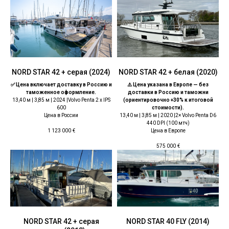
NORD STAR 42 + серая (2024)
NORD STAR 42 + белая (2020)
✅ Цена включает доставку в Россию и
⚠️ Цена указана в Европе — без
таможенное оформление.
доставки в Россию и таможни
13,40 м | 3,85 м | 2024 |Volvo Penta 2 x IPS
(ориентировочно +30% к итоговой
600
стоимости).
Цена в России
13,40 м | 3,85 м | 2020 |2× Volvo Penta D6
440 DPI (100 мтч)
Цена в Европе
1 123 000
€
575 000
€
NORD STAR 42 + серая
NORD STAR 40 FLY (2014)