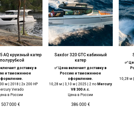
5 AQ круизный катер
Saxdor 320 GTС кабинный
 полурубкой
катер
✅ Це
включает доставку в
✅ Цена включает доставку в
Р
ию и таможенное
Россию и таможенное
оформление.
оформление.
10,28 м |
,30 м | 2018 | 2x 200 HP
10,28 м | 3,10 м | 2025 | 2 по
Mercury
ercury Verado
V8 300 л.с.
ена в России
Цена в России
507 000
€
386 000
€