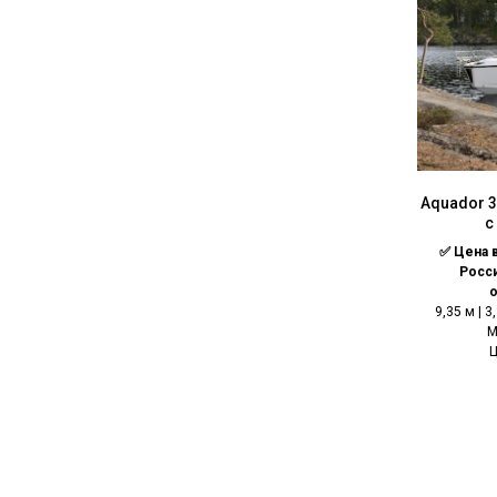
Aquador 3
с
✅ Цена 
Росс
9,35 м | 3
M
Ц