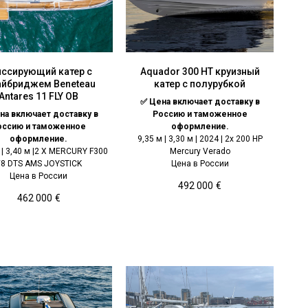
иссирующий катер с
Aquador 300 HT круизный
йбриджем Beneteau
катер с полурубкой
Antares 11 FLY OB
✅ Цена включает доставку в
на включает доставку в
Россию и таможенное
оссию и таможенное
оформление.
оформление.
9,35 м | 3,30 м | 2024 | 2x 200 HP
 | 3,40 м |2 X MERCURY F300
Mercury Verado
8 DTS AMS JOYSTICK
Цена в России
Цена в России
492 000
€
462 000
€