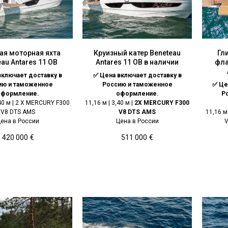
ая моторная яхта
Круизный катер Beneteau
Гл
au Antares 11 OB
Antares 11 OB в наличии
фла
включает доставку в
✅ Цена включает доставку в
ию и таможенное
Россию и таможенное
✅ Це
оформление.
оформление.
Р
,40 м | 2 X MERCURY F300
11,16 м | 3,40 м |
2X MERCURY F300
V8 DTS AMS
V8 DTS AMS
11,16 м
ена в России
Цена в России
V
420 000
€
511 000
€