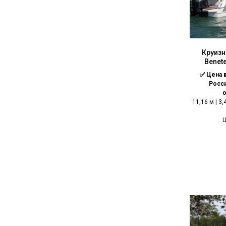
Круизн
Benete
✅ Цена 
Росс
11,16 м | 3
Ц