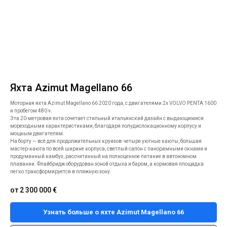
Яхта Azimut Magellano 66
Моторная яхта Azimut Magellano 66 2020 года, с двигателями 2x VOLVO PENTA 1600
и пробегом 480 ч.
Эта 20-метровая яхта сочетает стильный итальянский дизайн с выдающимися
мореходными характеристиками, благодаря полудислокационному корпусу и
мощным двигателям.
На борту — всё для продолжительных круизов: четыре уютные каюты, большая
мастер-каюта по всей ширине корпуса, светлый салон с панорамными окнами и
продуманный камбуз, рассчитанный на полноценное питание в автономном
плавании. Флайбридж оборудован зоной отдыха и баром, а кормовая площадка
легко трансформируется в пляжную зону.
от 2 300 000
€
Узнать больше о яхте Azimut Magellano 66