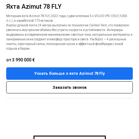
Яхта Azimut 78 FLY
Моторная яхта Azimut 78 FLY, 2022 года, с двигателями 3 x VOLVO IPS 1350 (1000
л.с.), и наработкой 170 м/часов.
Корпус длиной почти 24 метра выполнен по технологии Carbon-Tech, что позволило
увеличить внутренние объёмы без утраты скорости и устойчивости. Интерьеры
выдержаны в современном минимализме: светлые тона, натуральные материалы и
панорамные окна создают атмосферу простора и света. На борту — 4 роскошные
каюты, просторный салон, полноценная кухня и эффектный флайбридж с зоной
отдыха и баром.
от 3 990 000
€
Узнать больше о яхте Azimut 78 Fly
Заказать звонок