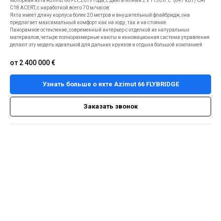
Моторная яхта Azimut 66 FLY, 2019 года, с двигателями 2 х 1150 л. с. (847 кВт) CAT
C18 ACERT, с наработкой всего 70 м/часов.
Яхта имеет длину корпуса более 20 метров и внушительный флайбридж, она
предлагает максимальный комфорт как на ходу, так и на стоянке.
Панорамное остекление, современный интерьер с отделкой из натуральных
материалов, четыре полноразмерные каюты и инновационная система управления
делают эту модель идеальной для дальних круизов и отдыха большой компанией
от 2 400 000
€
Узнать больше о яхте Azimut 66 FLYBRIDGE
Заказать звонок