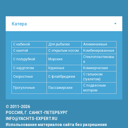
С кабиной
Для рыбалки
Алюминиевые
С каютой
С открытым носом
Комбинированные
Стеклопластиковы
С полурубкой
Морские
е
С хардтопом
Круизные
Коммерческие
С гальюном
Скоростные
C флайбриджем
(туалетом)
С подвесным
Прогулочные
Пассажирские
мотором
© 2011-2026
РОССИЯ, Г. САНКТ-ПЕТЕРБУРГ
INFO@YACHTS-EXPERT.RU
Использование материалов сайта без разрешения