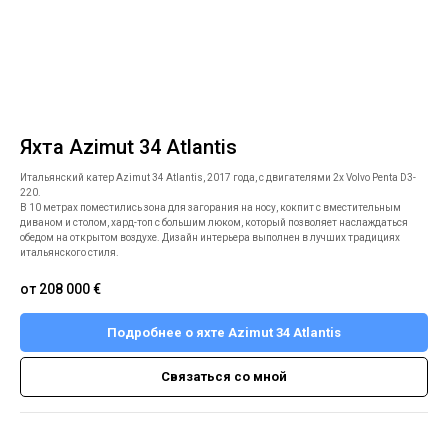
Яхта Azimut 34 Atlantis
Итальянский катер Azimut 34 Atlantis, 2017 года, с двигателями 2x Volvo Penta D3-
220.
В 10 метрах поместились зона для загорания на носу, кокпит с вместительным
диваном и столом, хард-топ с большим люком, который позволяет наслаждаться
обедом на открытом воздухе. Дизайн интерьера выполнен в лучших традициях
итальянского стиля.
от 208 000
€
Подробнее о яхте Azimut 34 Atlantis
Связаться со мной