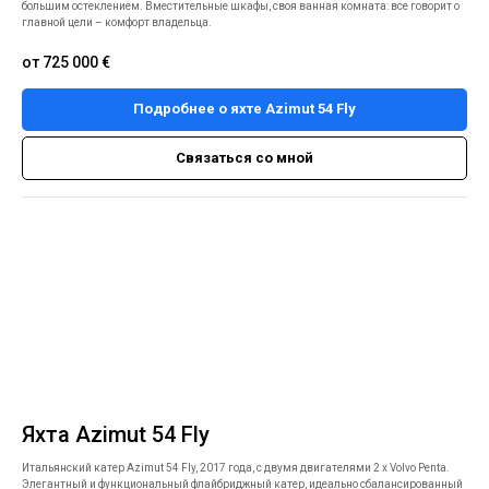
большим остеклением. Вместительные шкафы, своя ванная комната: все говорит о
главной цели – комфорт владельца.
от 725 000
€
Подробнее о яхте Azimut 54 Fly
Связаться со мной
Яхта Azimut 54 Fly
Итальянский катер Azimut 54 Fly, 2017 года, с двумя двигателями 2 x Volvo Penta.
Элегантный и функциональный флайбриджный катер, идеально сбалансированный