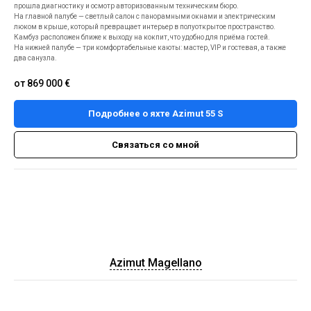
прошла диагностику и осмотр авторизованным техническим бюро.
На главной палубе — светлый салон с панорамными окнами и электрическим
люком в крыше, который превращает интерьер в полуоткрытое пространство.
Камбуз расположен ближе к выходу на кокпит, что удобно для приёма гостей.
На нижней палубе — три комфортабельные каюты: мастер, VIP и гостевая, а также
два санузла.
от 869 000
€
Подробнее о яхте Azimut 55 S
Связаться со мной
Azimut Magellano