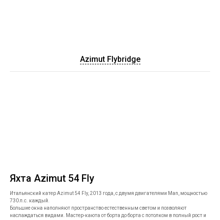
Azimut Flybridge
Яхта Azimut 54 Fly
Итальянский катер Azimut 54 Fly, 2013 года, с двумя двигателями Man, мощностью
730 л.с. каждый.
Большие окна наполняют пространство естественным светом и позволяют
наслаждаться видами. Мастер-каюта от борта до борта с потолком в полный рост и