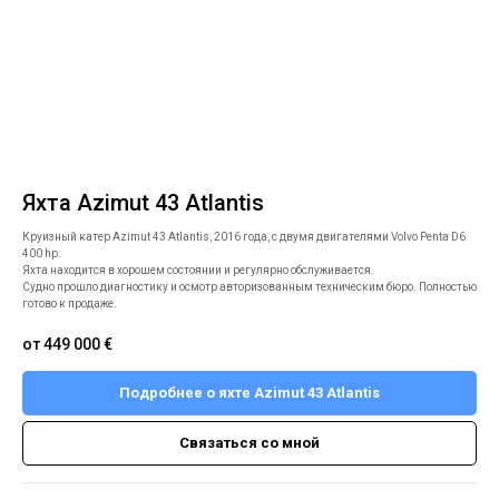
Яхта Azimut 43 Atlantis
Круизный катер Azimut 43 Atlantis, 2016 года, с двумя двигателями Volvo Penta D6
400 hp.
Яхта находится в хорошем состоянии и регулярно обслуживается.
Судно прошло диагностику и осмотр авторизованным техническим бюро. Полностью
готово к продаже.
от 449 000
€
Подробнее о яхте Azimut 43 Atlantis
Связаться со мной