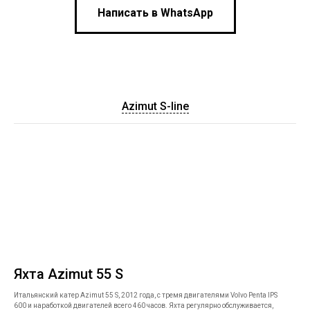
Написать в WhatsApp
Azimut S-line
Яхта Azimut 55 S
Итальянский катер Azimut 55 S, 2012 года, с тремя двигателями Volvo Penta IPS
600 и наработкой двигателей всего 460 часов. Яхта регулярно обслуживается,