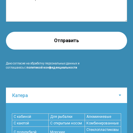
Отправить
Даю согласие на обработку персональных данных и
соглашаюсь с
политикой конфиденциальности
С кабиной
Для рыбалки
Алюминиевые
С каютой
С открытым носом
Комбинированные
Стеклопластиковы
С полурубкой
Морские