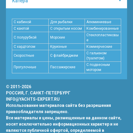
С кабиной
Для рыбалки
Алюминиевые
С каютой
С открытым носом
Комбинированные
Стеклопластиковы
С полурубкой
Морские
е
С хардтопом
Круизные
Коммерческие
С гальюном
Скоростные
C флайбриджем
(туалетом)
С подвесным
Прогулочные
Пассажирские
мотором
© 2011-2026
РОССИЯ, Г. САНКТ-ПЕТЕРБУРГ
INFO@YACHTS-EXPERT.RU
Использование материалов сайта без разрешения
правообладателя запрещено.
Все материалы и цены, размещенные на данном сайте,
носят исключительно информационных характер и не
являются публичной офертой, определяемой в