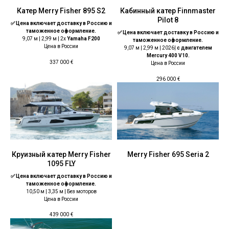
Катер Merry Fisher 895 S2
Кабинный катер Finnmaster
Pilot 8
✅ Цена включает доставку в Россию и
таможенное оформление.
✅ Цена включает доставку в Россию и
9,07 м | 2,99 м | 2x
Yamaha F200
таможенное оформление.
Цена в России
9,07 м | 2,99 м | 2026|
с двигателем
Mercury 400 V10.
337 000
€
Цена в России
296 000
€
Круизный катер Merry Fisher
Merry Fisher 695 Seria 2
1095 FLY
✅ Цена включает доставку в Россию и
таможенное оформление.
10,50 м | 3,35 м | Без моторов
Цена в России
439 000
€