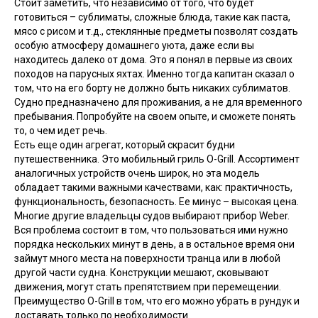
Стоит заметить, что независимо от того, что будет
готовиться – сублиматы, сложные блюда, такие как паста,
мясо с рисом и т.д., стеклянные предметы позволят создать
особую атмосферу домашнего уюта, даже если вы
находитесь далеко от дома. Это я понял в первые из своих
походов на парусных яхтах. Именно тогда капитан сказал о
том, что на его борту не должно быть никаких сублиматов.
Судно предназначено для проживания, а не для временного
пребывания. Попробуйте на своем опыте, и сможете понять
то, о чем идет речь.
Есть еще один агрегат, который скрасит будни
путешественника. Это мобильный гриль O-Grill. Ассортимент
аналогичных устройств очень широк, но эта модель
обладает такими важными качествами, как: практичность,
функциональность, безопасность. Ее минус – высокая цена.
Многие другие владельцы судов выбирают прибор Weber.
Вся проблема состоит в том, что пользоваться ими нужно
порядка нескольких минут в день, а в остальное время они
займут много места на поверхности транца или в любой
другой части судна. Конструкции мешают, сковывают
движения, могут стать препятствием при перемещении.
Преимущество O-Grill в том, что его можно убрать в рундук и
доставать только по необходимости.