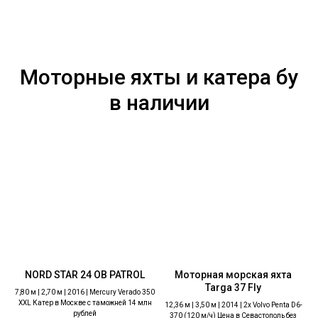
Моторные яхты и катера бу
в наличии
NORD STAR 24 OB PATROL
Моторная морская яхта
Targa 37 Fly
7,80 м | 2,70 м | 2016 | Mercury Verado 350
XXL Катер в Москве с таможней 14 млн
12,36 м | 3,50 м | 2014 | 2х Volvo Penta D6-
рублей
370 (120 м/ч) Цена в Севастополь без