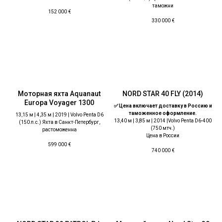
таможни
152 000
€
330 000
€
Моторная яхта Aquanaut
NORD STAR 40 FLY (2014)
Europa Voyager 1300
✅ Цена включает доставку в Россию и
таможенное оформление.
13,15 м | 4,35 м | 2019 | Volvo Penta D6
13,40 м | 3,85 м | 2014 |Volvo Penta D6-400
(150 л.с.) Яхта в Санкт-Петербург,
(750 мтч.)
растоможенна
Цена в России
599 000
€
740 000
€