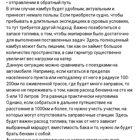
• отправлении в обратный путь.
В этом случае камбуз будет удобным, актуальным и
принесет немало пользы. Если приобрести судно, чтобы
пребывать в длительных экспедициях в суровых условиях,
то тут требуется другой подход. Важно позаботиться о
запасе топлива, о том, чтобы экипировки было достаточно
для выполнения поставленных задач. Здесь полноценный
камбуз может быть лишним, так как он займет большое
количество пространства, а сам гарнитур существенно
увеличит вес нагрузки на катер.
Данную ситуацию можно сравнивать с поездками на
автомобиле. Например, если кататься в пределах
населенного пункта или неподалеку от него в радиусе 100-
200км по оживленной трассе, где будет много заправок, то
можно не переживать о том, каков расход бензина на сто км
5 или 10 литров. Эта разница практически неуловима.
Однако, если собраться в дальнее путешествие на
расстояние в 1000км и более, то нужно учесть участки, на
которых могут отсутствовать заправочные станции. Здесь
будет важен расход топлива, так как от него зависит
выбранный маршрут, вместимость бака и то, нужно ли будет
брать бензин с собой.