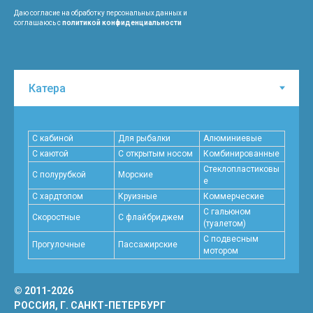
Даю согласие на обработку персональных данных и
соглашаюсь с
политикой конфиденциальности
С кабиной
Для рыбалки
Алюминиевые
С каютой
С открытым носом
Комбинированные
Стеклопластиковы
С полурубкой
Морские
е
С хардтопом
Круизные
Коммерческие
С гальюном
Скоростные
C флайбриджем
(туалетом)
С подвесным
Прогулочные
Пассажирские
мотором
© 2011-2026
РОССИЯ, Г. САНКТ-ПЕТЕРБУРГ