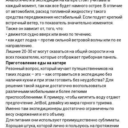
Аналогично и в экспедиции на катере стоит учитывать
каждый момент, так как все будет намного острее. В отличие
от автомобиля, расход топливной жидкости у такого
средства передвижения нестабильный. Если подует крепкий
встречный ветер, то показатель значительно изменится.
Также он зависит от, того, что:
• движется судно вверх или вниз по течению;
• как идет лодка – против сильной ветровой волны или по ее
направлению.
Лишние 20-30 кг могут сказаться на общей скорости и на
всех показателях, которые отображает приборная панель.
Приготовление еды на катере
Резонный вопрос, который мучает путешественников на
таких лодках – это – как отправиться в экспедицию без
наличия кухни и при этом готовить без неудобства? Для
решения такой задачи достаточно воспользоваться
различными мобильными и более легкими
приспособлениями. К примеру, чтобы кипятить воду отдают
предпочтение JetBoil, девайсу из мира горного туризма.
Именно там экспедиционеры достаточно ограничены по
весу снаряжения и его объему.
Для питания они используют преимущественно сублиматы.
Хорошая штука, которой лично я пользуюсь на протяжении