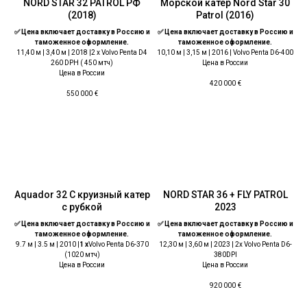
NORD STAR 32 PATROL РФ
Морской катер Nord Star 30
(2018)
Patrol (2016)
✅ Цена включает доставку в Россию и
✅ Цена включает доставку в Россию и
таможенное оформление.
таможенное оформление.
11,40 м | 3,40 м | 2018 |2 x Volvo Penta D4
10,10 м | 3,15 м | 2016 | Volvo Penta D6-400
260 DPН ( 450 мтч)
Цена в России
Цена в России
420 000
€
550 000
€
Aquador 32 С круизный катер
NORD STAR 36 + FLY PATROL
с рубкой
2023
✅ Цена включает доставку в Россию и
✅ Цена включает доставку в Россию и
таможенное оформление.
таможенное оформление.
9.7 м | 3.5 м | 2010 |
1 x
Volvo Penta D6-370
12,30 м | 3,60 м | 2023 | 2x Volvo Penta D6-
(1020 мтч)
380DPI
Цена в России
Цена в России
920 000
€