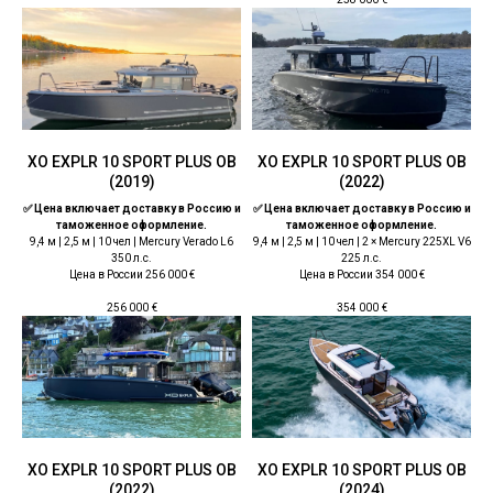
ХО EXPLR 10 SPORT PLUS OB
ХО EXPLR 10 SPORT PLUS OB
(2019)
(2022)
✅ Цена включает доставку в Россию и
✅ Цена включает доставку в Россию и
таможенное оформление.
таможенное оформление.
9,4 м | 2,5 м | 10 чел | Mercury Verado L6
9,4 м | 2,5 м | 10 чел | 2 × Mercury 225XL V6
350 л.с.
225 л.с.
Цена в России 256 000 €
Цена в России 354 000 €
256 000
€
354 000
€
ХО EXPLR 10 SPORT PLUS OB
ХО EXPLR 10 SPORT PLUS OB
(2022)
(2024)