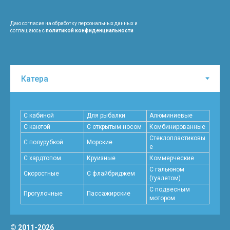
Даю согласие на обработку персональных данных и
соглашаюсь с
политикой конфиденциальности
С кабиной
Для рыбалки
Алюминиевые
С каютой
С открытым носом
Комбинированные
Стеклопластиковы
С полурубкой
Морские
е
С хардтопом
Круизные
Коммерческие
С гальюном
Скоростные
C флайбриджем
(туалетом)
С подвесным
Прогулочные
Пассажирские
мотором
© 2011-2026