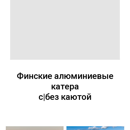
Финские алюминиевые
катера
с|без каютой