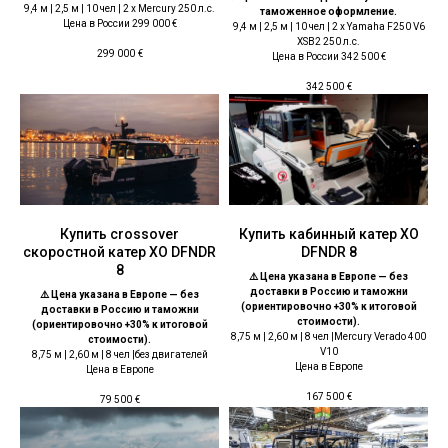
9,4 м | 2,5 м | 10 чел | 2 x Mercury 250 л.с.
таможенное оформление.
Цена в России 299 000 €
9,4 м | 2,5 м | 10 чел | 2 x Yamaha F250 V6
XSB2 250 л.с.
299 000
€
Цена в России 342 500 €
342 500
€
Купить crossover
Купить кабинный катер ХО
скоростной катер ХО DFNDR
DFNDR 8
8
⚠️ Цена указана в Европе — без
доставки в Россию и таможни
⚠️ Цена указана в Европе — без
(ориентировочно +30% к итоговой
доставки в Россию и таможни
стоимости).
(ориентировочно +30% к итоговой
8,75 м | 2,60 м | 8 чел |Mercury Verado 400
стоимости).
V10
8,75 м | 2,60 м | 8 чел |без двигателей
Цена в Европе
Цена в Европе
167 500
€
79 500
€