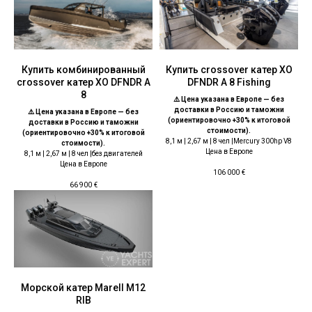
Купить комбинированный
Купить crossover катер ХО
crossover катер ХО DFNDR А
DFNDR А 8 Fishing
8
⚠️ Цена указана в Европе — без
доставки в Россию и таможни
⚠️ Цена указана в Европе — без
(ориентировочно +30% к итоговой
доставки в Россию и таможни
стоимости).
(ориентировочно +30% к итоговой
8,1 м | 2,67 м | 8 чел |Mercury 300hp V8
стоимости).
Цена в Европе
8,1 м | 2,67 м | 8 чел |без двигателей
Цена в Европе
106 000
€
66 900
€
Морской катер Marell M12
RIB