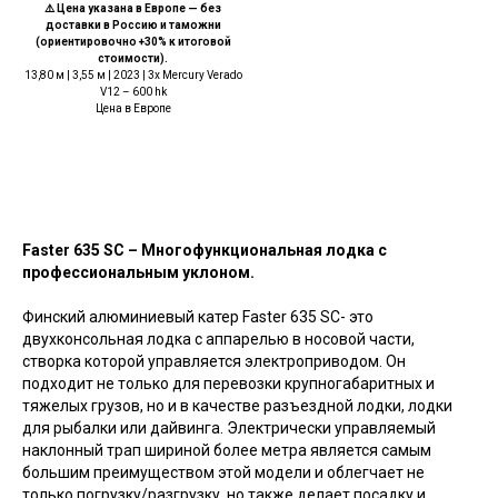
⚠️ Цена указана в Европе — без
доставки в Россию и таможни
(ориентировочно +30% к итоговой
стоимости).
13,80 м | 3,55 м | 2023 | 3x Mercury Verado
V12 – 600 hk
Цена в Европе
Faster 635 SC – Многофункциональная лодка с
профессиональным уклоном.
Финский алюминиевый катер Faster 635 SC- это
двухконсольная лодка с аппарелью в носовой части,
створка которой управляется электроприводом. Он
подходит не только для перевозки крупногабаритных и
тяжелых грузов, но и в качестве разъездной лодки, лодки
для рыбалки или дайвинга. Электрически управляемый
наклонный трап шириной более метра является самым
большим преимуществом этой модели и облегчает не
только погрузку/разгрузку, но также делает посадку и