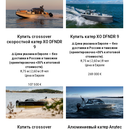
Купить crossover
Купить катер ХО DFNDR 9
скоростной катер ХО DFNDR
⚠️ Цена указана в Европе — без
9
доставки в Россию и таможни
(ориентировочно +30% к итоговой
⚠️ Цена указана в Европе — без
стоимости).
доставки в Россию и таможни
8,75 м | 2,60 м | 8 чел
(ориентировочно +30% к итоговой
Цена в Европе
стоимости).
8,75 м | 2,60 м | 8 чел
269 000
€
Цена в Европе
107 500
€
Купить crossover
Алюминиевый катер Anytec