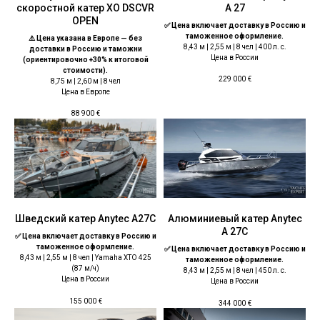
скоростной катер XO DSCVR
A 27
OPEN
✅ Цена включает доставку в Россию и
таможенное оформление.
⚠️ Цена указана в Европе — без
8,43 м | 2,55 м | 8 чел | 400 л. с.
доставки в Россию и таможни
Цена в России
(ориентировочно +30% к итоговой
стоимости).
229 000
€
8,75 м | 2,60 м | 8 чел
Цена в Европе
88 900
€
Шведский катер Anytec A27C
Алюминиевый катер Anytec
A 27C
✅ Цена включает доставку в Россию и
таможенное оформление.
✅ Цена включает доставку в Россию и
8,43 м | 2,55 м | 8 чел | Yamaha XTO 425
таможенное оформление.
(87 м/ч)
8,43 м | 2,55 м | 8 чел | 450 л. с.
Цена в России
Цена в России
155 000
€
344 000
€