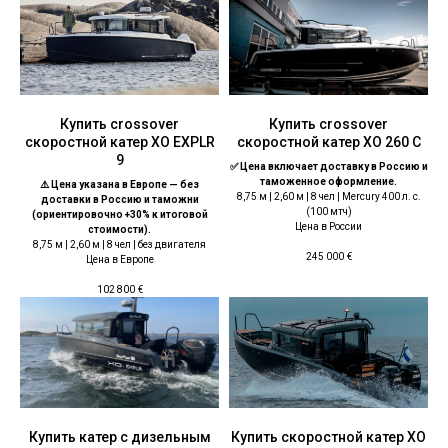
Купить crossover
Купить crossover
скоростной катер XO EXPLR
скоростной катер XO 260 С
9
✅ Цена включает доставку в Россию и
таможенное оформление.
⚠️ Цена указана в Европе — без
8,75 м | 2,60 м | 8 чел | Mercury 400 л. с.
доставки в Россию и таможни
(100 мтч)
(ориентировочно +30% к итоговой
Цена в России
стоимости).
8,75 м | 2,60 м | 8 чел | без двигателя
245 000
€
Цена в Европе
102 800
€
Купить катер с дизельным
Купить скоростной катер XO