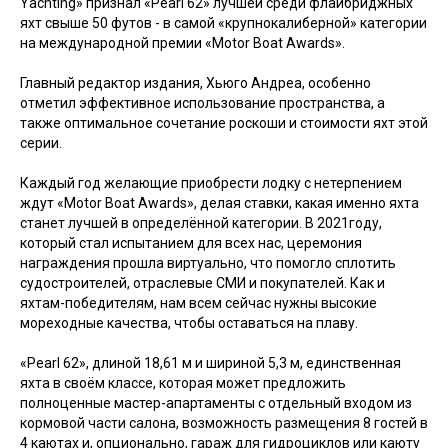
Yachting» признал «Pearl 62» лучшей среди флайбриджных
яхт свыше 50 футов - в самой «крупнокалиберной» категории
на международной премии «Motor Boat Awards».
Главный редактор издания, Хьюго Андреа, особенно
отметил эффективное использование пространства, а
также оптимальное сочетание роскоши и стоимости яхт этой
серии.
Каждый год желающие приобрести лодку с нетерпением
ждут «Motor Boat Awards», делая ставки, какая именно яхта
станет лучшей в определённой категории. В 2021году,
который стал испытанием для всех нас, церемония
награждения прошла виртуально, что помогло сплотить
судостроителей, отраслевые СМИ и покупателей. Как и
яхтам-победителям, нам всем сейчас нужны высокие
мореходные качества, чтобы оставаться на плаву.
«Pearl 62», длиной 18,61 м и шириной 5,3 м, единственная
яхта в своём классе, которая может предложить
полноценные мастер-апартаменты с отдельный входом из
кормовой части салона, возможность размещения 8 гостей в
4 каютах и, опционально, гараж для гидроциклов или каюту