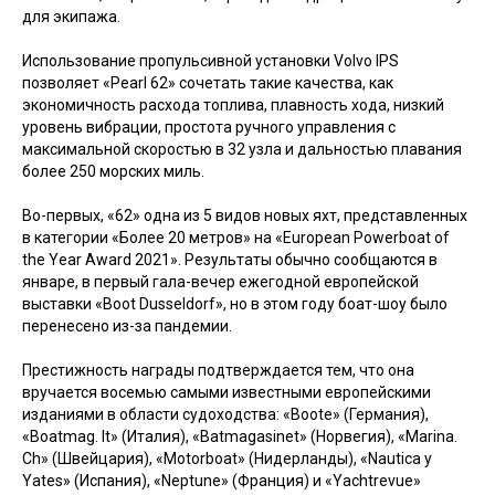
для экипажа.
Использование пропульсивной установки Volvo IPS
позволяет «Pearl 62» сочетать такие качества, как
экономичность расхода топлива, плавность хода, низкий
уровень вибрации, простота ручного управления с
максимальной скоростью в 32 узла и дальностью плавания
более 250 морских миль.
Во-первых, «62» одна из 5 видов новых яхт, представленных
в категории «Более 20 метров» на «European Powerboat of
the Year Award 2021». Результаты обычно сообщаются в
январе, в первый гала-вечер ежегодной европейской
выставки «Boot Dusseldorf», но в этом году боат-шоу было
перенесено из-за пандемии.
Престижность награды подтверждается тем, что она
вручается восемью самыми известными европейскими
изданиями в области судоходства: «Boote» (Германия),
«Boatmag. It» (Италия), «Batmagasinet» (Норвегия), «Marina.
Ch» (Швейцария), «Motorboat» (Нидерланды), «Nautica y
Yates» (Испания), «Neptune» (Франция) и «Yachtrevue»