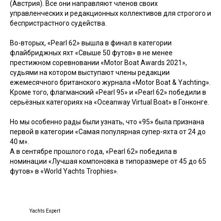
(Австрия). Все они направляют членов своих
управленческих и редакционных коллективов для строгого и
беспристрастного судейства.
Во-вторых, «Pearl 62» вышла в финал в категории
флайбриджных яхт «Свыше 50 футов» в не менее
престижном соревновании «Motor Boat Awards 2021»,
судьями на котором выступают члены редакции
ежемесячного британского журнала «Motor Boat & Yachting».
Кроме того, флагманский «Pearl 95» и «Pearl 62» победили в
серьёзных категориях на «Oceanway Virtual Boat» в Гонконге.
Но мы особенно рады были узнать, что «95» была признана
первой в категории «Самая популярная супер-яхта от 24 до
40 м».
А в сентябре прошлого года, «Pearl 62» победила в
номинации «Лучшая компоновка в типоразмере от 45 до 65
футов» в «World Yachts Trophies».
Yachts Expert