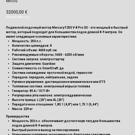
Mercury
32000,00
€
Моторы Mercury
Подвесной лодочный мотор Mercury F250 V-8 Pro XS
- это мощный и быстрый
мотор, который подходит для большинства лодок длиной 8-9 метров. Он
имеет следующие основные характеристики:
Мощность: 250 л.с.
Количество цилиндров: 8
Рабочий объем: 4600 куб.см.
Рекомендуемые обороты: 5600 - 6200 об/мин
Система запуска: электростартер
Защита двигателя: Guardian
Совместимость со SmartCraft: да
Система охлаждения: проточной водой, термостат
Передачи: передняя, нейтральная, задняя
Рулевое управление: дистанционное механическое или DTS
Топливная система: электронный впрыск топлива
Генератор: 85 А / 1071 Вт
Регулировка угла наклона: электрогидравлическая
Высота транца: L (20") или XL (25")
Передаточное отношение: 1,85:1 (4,8") или 1,75:1 (5,44")
Масса: 229 кг
Преимущества
Мощность 250 л.с. обеспечивает достаточную тягу для большинства
лодок длиной 8-9 метров.
Быстрый разгон и выход на глиссирование.
Улучшенная топливная экономичность благодаря следующим