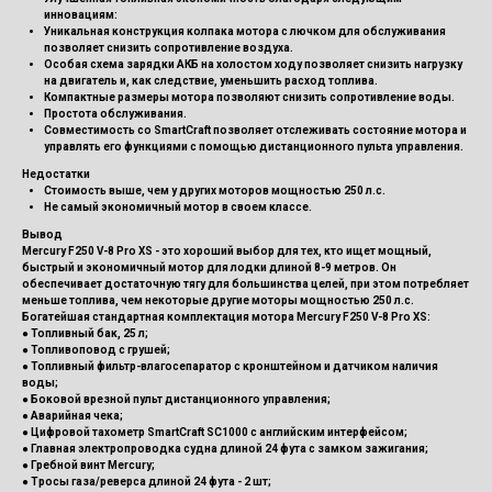
инновациям:
Уникальная конструкция колпака мотора с лючком для обслуживания
позволяет снизить сопротивление воздуха.
Особая схема зарядки АКБ на холостом ходу позволяет снизить нагрузку
на двигатель и, как следствие, уменьшить расход топлива.
Компактные размеры мотора позволяют снизить сопротивление воды.
Простота обслуживания.
Совместимость со SmartCraft позволяет отслеживать состояние мотора и
управлять его функциями с помощью дистанционного пульта управления.
Недостатки
Стоимость выше, чем у других моторов мощностью 250 л.с.
Не самый экономичный мотор в своем классе.
Вывод
Mercury F250 V-8 Pro XS - это хороший выбор для тех, кто ищет мощный,
быстрый и экономичный мотор для лодки длиной 8-9 метров. Он
обеспечивает достаточную тягу для большинства целей, при этом потребляет
меньше топлива, чем некоторые другие моторы мощностью 250 л.с.
Богатейшая стандартная комплектация мотора Mercury F250 V-8 Pro XS:
● Топливный бак, 25 л;
● Топливоповод с грушей;
● Топливный фильтр-влагосепаратор с кронштейном и датчиком наличия
воды;
● Боковой врезной пульт дистанционного управления;
● Аварийная чека;
● Цифровой тахометр SmartCraft SC1000 с английским интерфейсом;
● Главная электропроводка судна длиной 24 фута с замком зажигания;
● Гребной винт Mercury;
● Тросы газа/реверса длиной 24 фута - 2 шт;