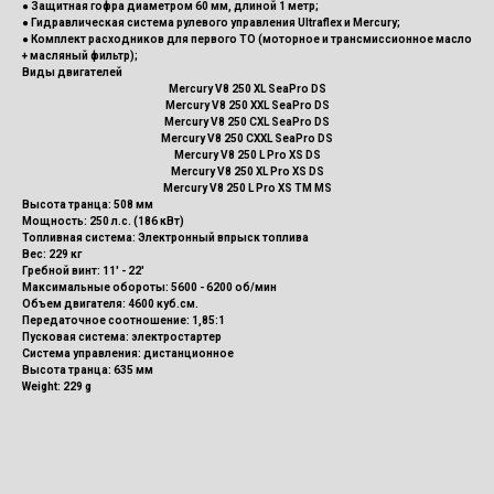
● Защитная гофра диаметром 60 мм, длиной 1 метр;
● Гидравлическая система рулевого управления Ultraflex и Mercury;
● Комплект расходников для первого ТО (моторное и трансмиссионное масло
+ масляный фильтр);
Виды двигателей
Mercury V8 250 XL SeaPro DS
Mercury V8 250 XXL SeaPro DS
Mercury V8 250 CXL SeaPro DS
Mercury V8 250 CXXL SeaPro DS
Mercury V8 250 L Pro XS DS
Mercury V8 250 XL Pro XS DS
Mercury V8 250 L Pro XS TM MS
Высота транца: 508 мм
Мощность: 250 л.с. (186 кВт)
Топливная система: Электронный впрыск топлива
Вес: 229 кг
Гребной винт: 11' - 22'
Максимальные обороты: 5600 - 6200 об/мин
Объем двигателя: 4600 куб.см.
Передаточное соотношение: 1,85:1
Пусковая система: электростартер
Система управления: дистанционное
Высота транца: 635 мм
Weight: 229 g